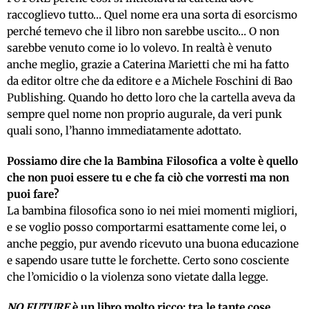
raccoglievo tutto… Quel nome era una sorta di esorcismo
perché temevo che il libro non sarebbe uscito… O non
sarebbe venuto come io lo volevo. In realtà è venuto
anche meglio, grazie a Caterina Marietti che mi ha fatto
da editor oltre che da editore e a Michele Foschini di Bao
Publishing. Quando ho detto loro che la cartella aveva da
sempre quel nome non proprio augurale, da veri punk
quali sono, l’hanno immediatamente adottato.
Possiamo dire che la Bambina Filosofica a volte è quello
che non puoi essere tu e che fa ciò che vorresti ma non
puoi fare?
La bambina filosofica sono io nei miei momenti migliori,
e se voglio posso comportarmi esattamente come lei, o
anche peggio, pur avendo ricevuto una buona educazione
e sapendo usare tutte le forchette. Certo sono cosciente
che l’omicidio o la violenza sono vietate dalla legge.
NO FUTURE
è un libro molto ricco: tra le tante cose,