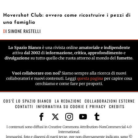
Hovershot Club: ovvero come ricostruire i pezzi di
una famiglia
DI
SIMONE RASTELLI
Lo Spazio Bianco
è una rivista online
amatoriale e indipendente
attiva
dal 2002
di
informazione
,
critica
,
approfondimento
e
divulgazione
su tutto quello che ruota attorno al mondo del
fumetto
.
Vuoi collaborare con noi?
Siamo sempre alla ricerca di nuovi
collaboratori e nuovi contenuti. Leggi
questa pagina
per capire cosa
cerchiamo e come fare per proporti.
COS’È LO SPAZIO BIANCO
LA REDAZIONE
COLLABORAZIONI ESTERNE
CONTATTI
INFORMATIVA SU COOKIE E PRIVACY
CREDITS
I contenuti sono diffusi in Creative Commons Attribution-NonCommercial 4.0
International.
Immagini, foto e disegni di parti terze, ove non diversamente indicato, sono ©