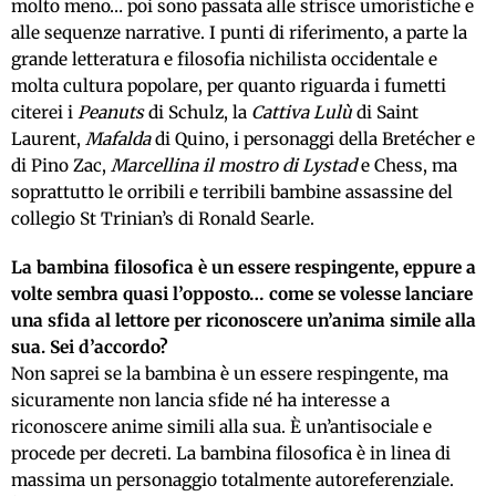
molto meno… poi sono passata alle strisce umoristiche e
alle sequenze narrative. I punti di riferimento, a parte la
grande letteratura e filosofia nichilista occidentale e
molta cultura popolare, per quanto riguarda i fumetti
citerei i
Peanuts
di Schulz, la
Cattiva Lulù
di Saint
Laurent,
Mafalda
di Quino, i personaggi della Bretécher e
di Pino Zac,
Marcellina il mostro di Lystad
e Chess, ma
soprattutto le orribili e terribili bambine assassine del
collegio St Trinian’s di Ronald Searle.
La bambina filosofica è un essere respingente, eppure a
volte sembra quasi l’opposto… come se volesse lanciare
una sfida al lettore per riconoscere un’anima simile alla
sua. Sei d’accordo?
Non saprei se la bambina è un essere respingente, ma
sicuramente non lancia sfide né ha interesse a
riconoscere anime simili alla sua. È un’antisociale e
procede per decreti. La bambina filosofica è in linea di
massima un personaggio totalmente autoreferenziale.