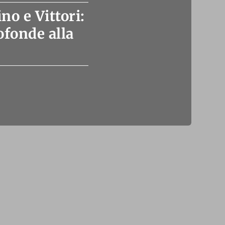
no e Vittori:
ofonde alla