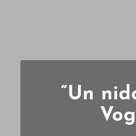
“Un nid
Vogl