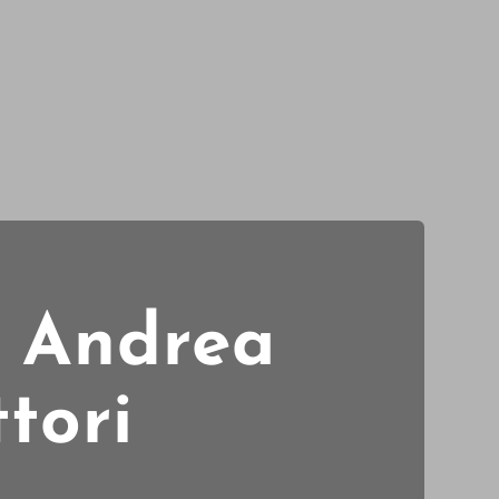
i Andrea
ttori