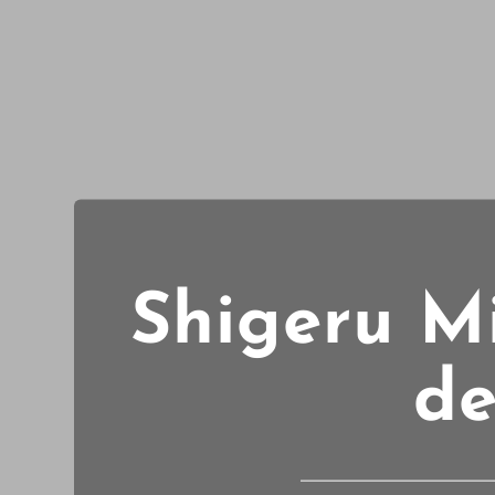
Shigeru Mi
de