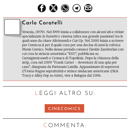
Carlo Coratelli
Venezia, (1979). Nel 1999 inizia a collaborare con alcuni siti e riviste
specializzate in fumetti e cinema (altra sua grande passione) tra le
quali sono da citare Altrimondi e Cut-Up. Nel 2000 inizia a scrivere
per Comicus.it per il quale cura per una decina di anni la rubrica
Movie Comics. Nello stesso periodo conosce Davide Zamberlan con
cui crea la striscia umoristica "ESU", pubblicata su
Cartaigienicaweb e Cronaca di Topolinia. Dopo la chiusura della
strip, crea nel 2009 "Frank Carter - Avventure di una spia per
caso", disegnata da Fortunato Latella. Appassionato di supereroi
(l'Uomo Ragno soprattutto) e strisce sindacate americane (Dick
Tracy e Alley Oop su tutte), vive a Bologna dal 2006.
LEGGI ALTRO SU:
CINECOMICS
C
OMMENTA: