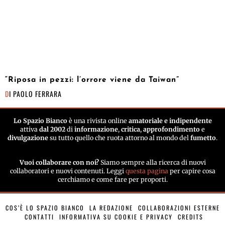
“Riposa in pezzi: l’orrore viene da Taiwan”
DI
PAOLO FERRARA
Lo Spazio Bianco
è una rivista online
amatoriale e indipendente
attiva
dal 2002
di
informazione
,
critica
,
approfondimento
e
divulgazione
su tutto quello che ruota attorno al mondo del
fumetto
.
Vuoi collaborare con noi?
Siamo sempre alla ricerca di nuovi
collaboratori e nuovi contenuti. Leggi
questa pagina
per capire cosa
cerchiamo e come fare per proporti.
COS’È LO SPAZIO BIANCO
LA REDAZIONE
COLLABORAZIONI ESTERNE
CONTATTI
INFORMATIVA SU COOKIE E PRIVACY
CREDITS