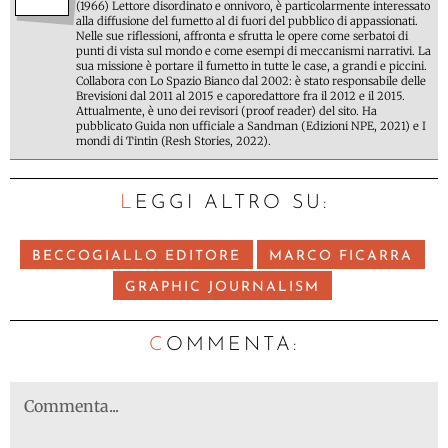
(1966) Lettore disordinato e onnivoro, è particolarmente interessato
alla diffusione del fumetto al di fuori del pubblico di appassionati.
Nelle sue riflessioni, affronta e sfrutta le opere come serbatoi di
punti di vista sul mondo e come esempi di meccanismi narrativi. La
sua missione è portare il fumetto in tutte le case, a grandi e piccini.
Collabora con Lo Spazio Bianco dal 2002: è stato responsabile delle
Brevisioni dal 2011 al 2015 e caporedattore fra il 2012 e il 2015.
Attualmente, è uno dei revisori (proof reader) del sito. Ha
pubblicato Guida non ufficiale a Sandman (Edizioni NPE, 2021) e I
mondi di Tintin (Resh Stories, 2022).
LEGGI ALTRO SU:
BECCOGIALLO EDITORE
MARCO FICARRA
GRAPHIC JOURNALISM
C
OMMENTA: