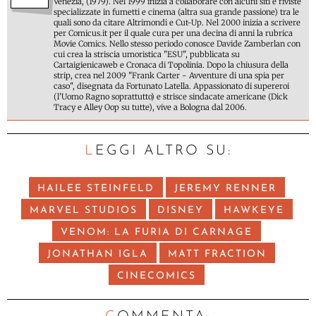
Venezia, (1979). Nel 1999 inizia a collaborare con alcuni siti e riviste
specializzate in fumetti e cinema (altra sua grande passione) tra le
quali sono da citare Altrimondi e Cut-Up. Nel 2000 inizia a scrivere
per Comicus.it per il quale cura per una decina di anni la rubrica
Movie Comics. Nello stesso periodo conosce Davide Zamberlan con
cui crea la striscia umoristica "ESU", pubblicata su
Cartaigienicaweb e Cronaca di Topolinia. Dopo la chiusura della
strip, crea nel 2009 "Frank Carter - Avventure di una spia per
caso", disegnata da Fortunato Latella. Appassionato di supereroi
(l'Uomo Ragno soprattutto) e strisce sindacate americane (Dick
Tracy e Alley Oop su tutte), vive a Bologna dal 2006.
LEGGI ALTRO SU:
HAILEE STEINFELD
JEREMY RENNER
MARVEL STUDIOS
DISNEY
HAWKEYE
VENOM: LA FURIA DI CARNAGE
JONATHAN IGLA
MATT FRACTION
CINECOMICS