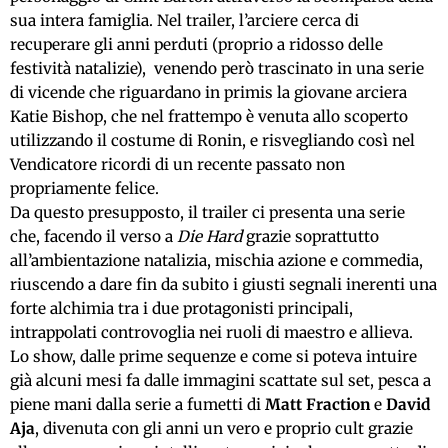
sua intera famiglia. Nel trailer, l’arciere cerca di
recuperare gli anni perduti (proprio a ridosso delle
festività natalizie), venendo però trascinato in una serie
di vicende che riguardano in primis la giovane arciera
Katie Bishop, che nel frattempo è venuta allo scoperto
utilizzando il costume di Ronin, e risvegliando così nel
Vendicatore ricordi di un recente passato non
propriamente felice.
Da questo presupposto, il trailer ci presenta una serie
che, facendo il verso a
Die Hard
grazie soprattutto
all’ambientazione natalizia, mischia azione e commedia,
riuscendo a dare fin da subito i giusti segnali inerenti una
forte alchimia tra i due protagonisti principali,
intrappolati controvoglia nei ruoli di maestro e allieva.
Lo show, dalle prime sequenze e come si poteva intuire
già alcuni mesi fa dalle immagini scattate sul set, pesca a
piene mani dalla serie a fumetti di
Matt Fraction
e
David
Aja
, divenuta con gli anni un vero e proprio cult grazie