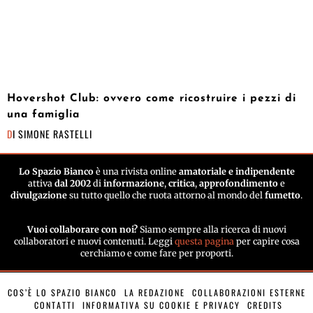
Hovershot Club: ovvero come ricostruire i pezzi di
una famiglia
DI
SIMONE RASTELLI
Lo Spazio Bianco
è una rivista online
amatoriale e indipendente
attiva
dal 2002
di
informazione
,
critica
,
approfondimento
e
divulgazione
su tutto quello che ruota attorno al mondo del
fumetto
.
Vuoi collaborare con noi?
Siamo sempre alla ricerca di nuovi
collaboratori e nuovi contenuti. Leggi
questa pagina
per capire cosa
cerchiamo e come fare per proporti.
COS’È LO SPAZIO BIANCO
LA REDAZIONE
COLLABORAZIONI ESTERNE
CONTATTI
INFORMATIVA SU COOKIE E PRIVACY
CREDITS