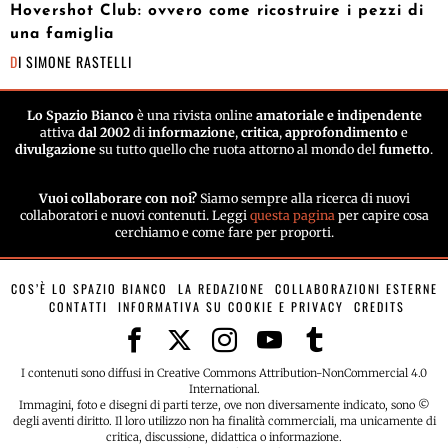
Hovershot Club: ovvero come ricostruire i pezzi di
una famiglia
DI
SIMONE RASTELLI
Lo Spazio Bianco
è una rivista online
amatoriale e indipendente
attiva
dal 2002
di
informazione
,
critica
,
approfondimento
e
divulgazione
su tutto quello che ruota attorno al mondo del
fumetto
.
Vuoi collaborare con noi?
Siamo sempre alla ricerca di nuovi
collaboratori e nuovi contenuti. Leggi
questa pagina
per capire cosa
cerchiamo e come fare per proporti.
COS’È LO SPAZIO BIANCO
LA REDAZIONE
COLLABORAZIONI ESTERNE
CONTATTI
INFORMATIVA SU COOKIE E PRIVACY
CREDITS
I contenuti sono diffusi in Creative Commons Attribution-NonCommercial 4.0
International.
Immagini, foto e disegni di parti terze, ove non diversamente indicato, sono ©
degli aventi diritto. Il loro utilizzo non ha finalità commerciali, ma unicamente di
critica, discussione, didattica o informazione.