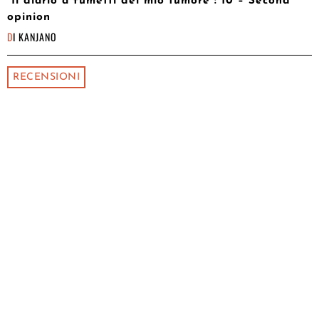
“Il diario a fumetti del mio tumore”: 10 – Second
opinion
DI
KANJANO
RECENSIONI