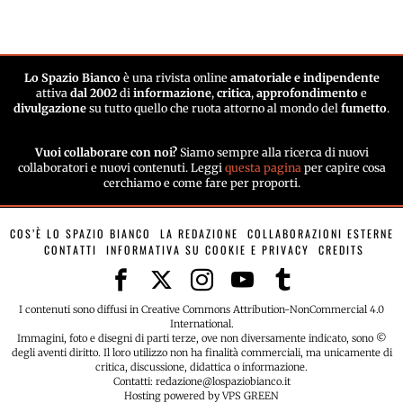
Lo Spazio Bianco
è una rivista online
amatoriale e indipendente
attiva
dal 2002
di
informazione
,
critica
,
approfondimento
e
divulgazione
su tutto quello che ruota attorno al mondo del
fumetto
.
Vuoi collaborare con noi?
Siamo sempre alla ricerca di nuovi
collaboratori e nuovi contenuti. Leggi
questa pagina
per capire cosa
cerchiamo e come fare per proporti.
COS’È LO SPAZIO BIANCO
LA REDAZIONE
COLLABORAZIONI ESTERNE
CONTATTI
INFORMATIVA SU COOKIE E PRIVACY
CREDITS
I contenuti sono diffusi in Creative Commons Attribution-NonCommercial 4.0
International.
Immagini, foto e disegni di parti terze, ove non diversamente indicato, sono ©
degli aventi diritto. Il loro utilizzo non ha finalità commerciali, ma unicamente di
critica, discussione, didattica o informazione.
Contatti: redazione@lospaziobianco.it
Hosting powered by VPS GREEN