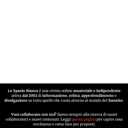
Lo Spazio Bianco
è una rivista online
amatoriale e indipendente
attiva
dal 2002
di
informazione
,
critica
,
approfondimento
e
divulgazione
su tutto quello che ruota attorno al mondo del
fumetto
.
Vuoi collaborare con noi?
Siamo sempre alla ricerca di nuovi
collaboratori e nuovi contenuti. Leggi
questa pagina
per capire cosa
cerchiamo e come fare per proporti.