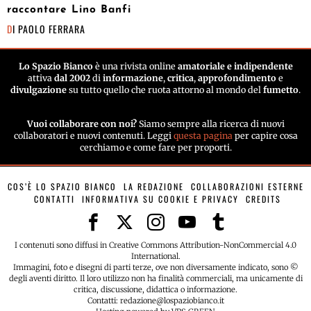
raccontare Lino Banfi
DI
PAOLO FERRARA
Lo Spazio Bianco
è una rivista online
amatoriale e indipendente
attiva
dal 2002
di
informazione
,
critica
,
approfondimento
e
divulgazione
su tutto quello che ruota attorno al mondo del
fumetto
.
Vuoi collaborare con noi?
Siamo sempre alla ricerca di nuovi
collaboratori e nuovi contenuti. Leggi
questa pagina
per capire cosa
cerchiamo e come fare per proporti.
COS’È LO SPAZIO BIANCO
LA REDAZIONE
COLLABORAZIONI ESTERNE
CONTATTI
INFORMATIVA SU COOKIE E PRIVACY
CREDITS
I contenuti sono diffusi in Creative Commons Attribution-NonCommercial 4.0
International.
Immagini, foto e disegni di parti terze, ove non diversamente indicato, sono ©
degli aventi diritto. Il loro utilizzo non ha finalità commerciali, ma unicamente di
critica, discussione, didattica o informazione.
Contatti: redazione@lospaziobianco.it