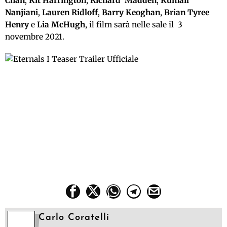
Chan
,
Kit Harrington
,
Richard Madden
,
Kumail
Nanjiani
,
Lauren Ridloff
,
Barry Keoghan
,
Brian Tyree
Henry
e
Lia McHugh
, il film sarà nelle sale il 3
novembre 2021.
Carlo Coratelli