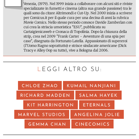
Venezia, (1979). Nel 1999 inizia a collaborare con alcuni siti e riviste
specializzate in fumetti e cinema (altra sua grande passione) tra le
quali sono da citare Altrimondi e Cut-Up. Nel 2000 inizia a scrivere
per Comicus.it per il quale cura per una decina di anni la rubrica
Movie Comics. Nello stesso periodo conosce Davide Zamberlan con
cui crea la striscia umoristica "ESU", pubblicata su
Cartaigienicaweb e Cronaca di Topolinia. Dopo la chiusura della
strip, crea nel 2009 "Frank Carter - Avventure di una spia per
caso", disegnata da Fortunato Latella. Appassionato di supereroi
(l'Uomo Ragno soprattutto) e strisce sindacate americane (Dick
Tracy e Alley Oop su tutte), vive a Bologna dal 2006.
LEGGI ALTRO SU:
CHLOE ZHAO
KUMAIL NANJIANI
RICHARD MADDEN
SALMA HAYEK
KIT HARRINGTON
ETERNALS
MARVEL STUDIOS
ANGELINA JOLIE
GEMMA CHAN
CINECOMICS