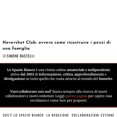
Hovershot Club: ovvero come ricostruire i pezzi di
una famiglia
DI
SIMONE RASTELLI
Lo Spazio Bianco
è una rivista online
amatoriale e indipendente
attiva
dal 2002
di
informazione
,
critica
,
approfondimento
e
divulgazione
su tutto quello che ruota attorno al mondo del
fumetto
.
Vuoi collaborare con noi?
Siamo sempre alla ricerca di nuovi
collaboratori e nuovi contenuti. Leggi
questa pagina
per capire cosa
cerchiamo e come fare per proporti.
COS’È LO SPAZIO BIANCO
LA REDAZIONE
COLLABORAZIONI ESTERNE