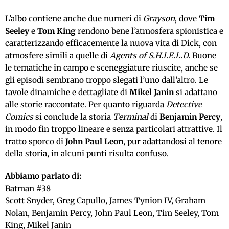
L’albo contiene anche due numeri di
Grayson
, dove
Tim
Seeley
e
Tom King
rendono bene l’atmosfera spionistica e
caratterizzando efficacemente la nuova vita di Dick, con
atmosfere simili a quelle di
Agents of S.H.I.E.L.D.
Buone
le tematiche in campo e sceneggiature riuscite, anche se
gli episodi sembrano troppo slegati l’uno dall’altro. Le
tavole dinamiche e dettagliate di
Mikel Janin
si adattano
alle storie raccontate. Per quanto riguarda
Detective
Comics
si conclude la storia
Terminal
di
Benjamin Percy
,
in modo fin troppo lineare e senza particolari attrattive. Il
tratto sporco di
John Paul Leon
, pur adattandosi al tenore
della storia, in alcuni punti risulta confuso.
Abbiamo parlato di:
Batman #38
Scott Snyder, Greg Capullo, James Tynion IV, Graham
Nolan, Benjamin Percy, John Paul Leon, Tim Seeley, Tom
King, Mikel Janin