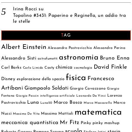
Irina Rocci
su
Topolino #3431: Paperino e Reginella, un addio tra
le stelle
TAG
Albert Einstein
Alessandro Pastrovicchio
Alessandro Perina
astronomia
Bruno Enna
Alessandro Sisti
astrofumetti
David Finkle
chimica
Carl Barks
Casty
cosmologia
Carlo Limido
fisica
Francesco
Disney
esplorazione dello spazio
Artibani
Giampaolo Soldati
Giorgio Cavazzano
Giorgio
Lorenzo
Fontana
Giorgio Pezzin
intelligenza artificiale
Leonardo Da Vinci
Luna
Marco Bosco
Pastrovicchio
Marco
Luna50
Marco Mazzarello
matematica
Nucci
Massimo Mattioli
Massimo De Vita
meccanica quantistica
Mr Fitz
Pinky
pinky mashup
scuola
storia
Roberto Gagnor
Romano Scarpa
Stefano Intini