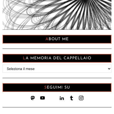
ABOUT ME
LA MEMORIA DEL CAPPELLAIO
La
memoria
del
Cappellaio
SEGUIMI SU