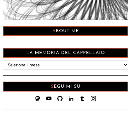
ABOUT ME
LA MEMORIA DEL CAPPELLAIO
La
memoria
del
Cappellaio
SEGUIMI SU