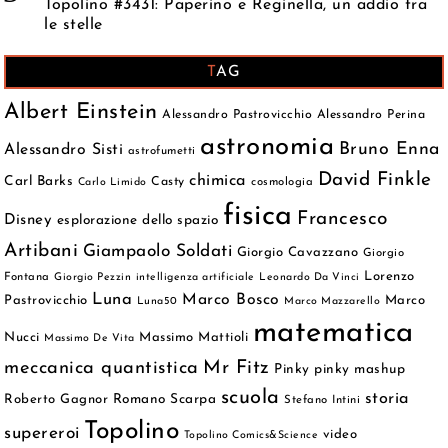
Topolino #3431: Paperino e Reginella, un addio tra
le stelle
TAG
Albert Einstein
Alessandro Pastrovicchio
Alessandro Perina
astronomia
Bruno Enna
Alessandro Sisti
astrofumetti
David Finkle
chimica
Carl Barks
Casty
cosmologia
Carlo Limido
fisica
Francesco
Disney
esplorazione dello spazio
Artibani
Giampaolo Soldati
Giorgio Cavazzano
Giorgio
Lorenzo
Fontana
Giorgio Pezzin
intelligenza artificiale
Leonardo Da Vinci
Luna
Marco Bosco
Pastrovicchio
Marco
Luna50
Marco Mazzarello
matematica
Nucci
Massimo Mattioli
Massimo De Vita
meccanica quantistica
Mr Fitz
Pinky
pinky mashup
scuola
storia
Roberto Gagnor
Romano Scarpa
Stefano Intini
Topolino
supereroi
video
Topolino Comics&Science