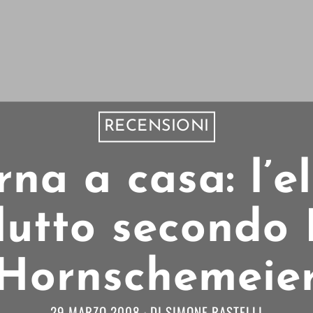
RECENSIONI
a a casa: l’e
 lutto secondo 
Hornschemeie
29 MARZO 2008
DI
SIMONE RASTELLI