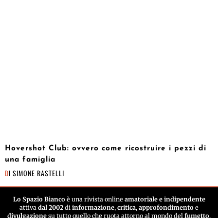
Hovershot Club: ovvero come ricostruire i pezzi di
una famiglia
DI
SIMONE RASTELLI
Lo Spazio Bianco
è una rivista online
amatoriale e indipendente
attiva
dal 2002
di
informazione
,
critica
,
approfondimento
e
divulgazione
su tutto quello che ruota attorno al mondo del
fumetto
.