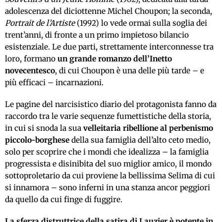
adolescenza del diciottenne Michel Choupon; la seconda,
Portrait de l’Artiste
(1992) lo vede ormai sulla soglia dei
trent’anni, di fronte a un primo impietoso bilancio
esistenziale. Le due parti, strettamente interconnesse tra
loro, formano
un grande romanzo dell’Inetto
novecentesco
, di cui Choupon è una delle più tarde – e
più efficaci – incarnazioni.
Le pagine del narcisistico diario del protagonista fanno da
raccordo tra le varie sequenze fumettistiche della storia,
in cui si snoda la sua
velleitaria ribellione al perbenismo
piccolo-borghese
della sua famiglia dell’alto ceto medio,
solo per scoprire che i mondi che idealizza – la famiglia
progressista e disinibita del suo miglior amico, il mondo
sottoproletario da cui proviene la bellissima Selima di cui
si innamora – sono inferni in una stanza ancor peggiori
da quello da cui finge di fuggire.
La sferza distruttrice della satira di Lauzier è potente in