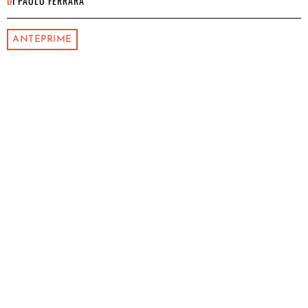
DI
PAOLO FERRARA
ANTEPRIME