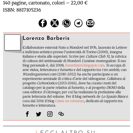
140 pagine, cartonato, colori – 22,00 €
ISBN: 8817105236
Lorenzo Barberis
(Collaboratore esterno) Nato a Mondovì nel 1976, laureato in Lettere
a indirizzo artistico presso l’università di Torino (2000), insegna
italiano e storia alle superiori. Scrive per
Culture Club 51
, la rubrica
di cultura del settimanale di Mondovì
L'unione monregalese
. Il suo
blog personale è, dal 2008,
fumettismi.blogspot.com
. Si occupa di
arte visiva, letteratura e fumetto e del rapporto tra i tre ambiti; con
Wundergammer.com
(2010-2012) ha anche partecipato a un
esperimento seminale di critica d’arte del videogame. Collabora al
progetto
CuNeoGotico
(2013-2016), dove ha curato i testi del
catalogo per la parte relativa al fumetto, e al progetto
DKMO
della
casa editrice
Il Girovago
, per cui ha realizzato la prefazione alla
parte letteraria del volume. Per il blog network de
Lo Spazio Bianco
cura dal 2016 il blog
Come un romanzo
, dedicato al rapporto tra
fumetto e letteratura.