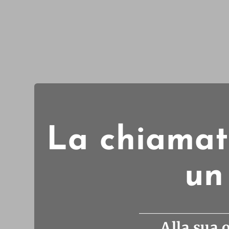
La chiamata
un
Alla sua 