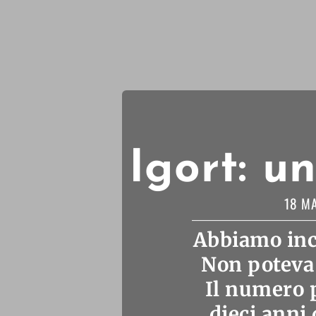
Igort: u
18 M
Abbiamo inco
Non poteva 
Il numero p
dieci anni