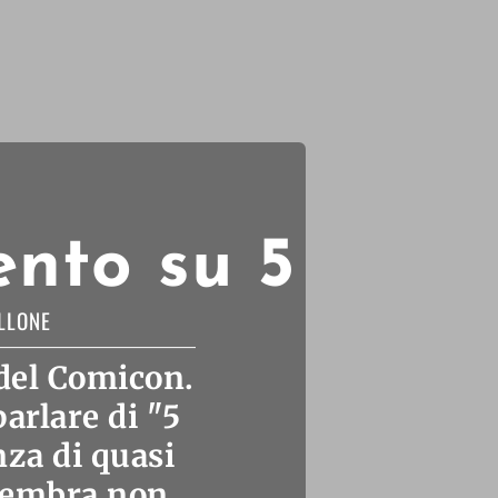
ento su 5
LLONE
 del Comicon.
arlare di "5
nza di quasi
 sembra non