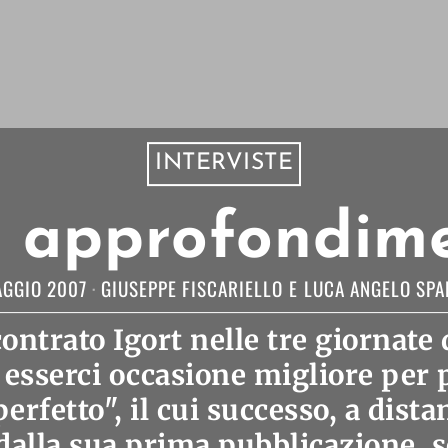
INTERVISTE
n approfondim
AGGIO 2007
GIUSEPPE FISCARIELLO
E
LUCA ANGELO SPA
ntrato Igort nelle tre giornate
esserci occasione migliore per p
erfetto", il cui successo, a dista
 dalla sua prima pubblicazione,