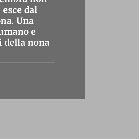
 esce dal
ona. Una
 umano e
i della nona