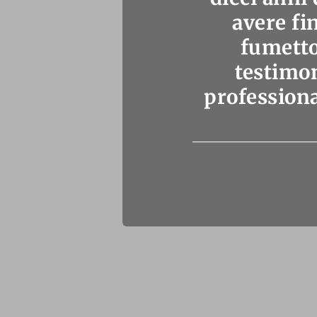
avere fi
fumetto
testimo
professiona