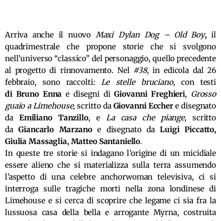
Arriva anche il nuovo
Maxi Dylan Dog – Old Boy
,
il
quadrimestrale che propone storie che si svolgono
nell’universo “classico” del personaggio, quello precedente
al progetto di rinnovamento. Nel
#38,
in edicola dal 26
febbraio, sono raccolti:
Le stelle bruciano
, con testi
di Bruno Enna
e disegni di
Giovanni Freghieri
,
Grosso
guaio a Limehouse,
scritto da
Giovanni Eccher
e disegnato
da
Emiliano Tanzillo
, e
La casa che piange
, scritto
da
Giancarlo Marzano
e disegnato da
Luigi Piccatto,
Giulia Massaglia, Matteo Santaniello
.
In queste tre storie si indagano l’origine di un micidiale
essere alieno che si materializza sulla terra assumendo
l’aspetto di una celebre anchorwoman televisiva, ci si
interroga sulle tragiche morti nella zona londinese di
Limehouse e si cerca di scoprire che legame ci sia fra la
lussuosa casa della bella e arrogante Myrna, costruita