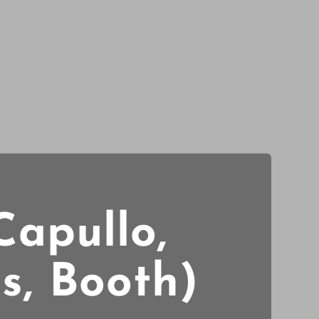
Capullo,
s, Booth)