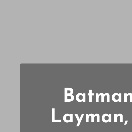
Batman 
Layman, 