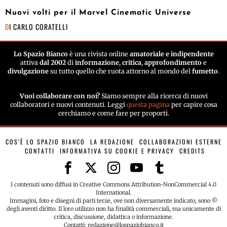
Nuovi volti per il Marvel Cinematic Universe
DI
CARLO CORATELLI
Lo Spazio Bianco
è una rivista online
amatoriale e indipendente
attiva
dal 2002
di
informazione
,
critica
,
approfondimento
e
divulgazione
su tutto quello che ruota attorno al mondo del
fumetto
.
Vuoi collaborare con noi?
Siamo sempre alla ricerca di nuovi
collaboratori e nuovi contenuti. Leggi
questa pagina
per capire cosa
cerchiamo e come fare per proporti.
COS’È LO SPAZIO BIANCO
LA REDAZIONE
COLLABORAZIONI ESTERNE
CONTATTI
INFORMATIVA SU COOKIE E PRIVACY
CREDITS
I contenuti sono diffusi in Creative Commons Attribution-NonCommercial 4.0
International.
Immagini, foto e disegni di parti terze, ove non diversamente indicato, sono ©
degli aventi diritto. Il loro utilizzo non ha finalità commerciali, ma unicamente di
critica, discussione, didattica o informazione.
Contatti: redazione@lospaziobianco.it