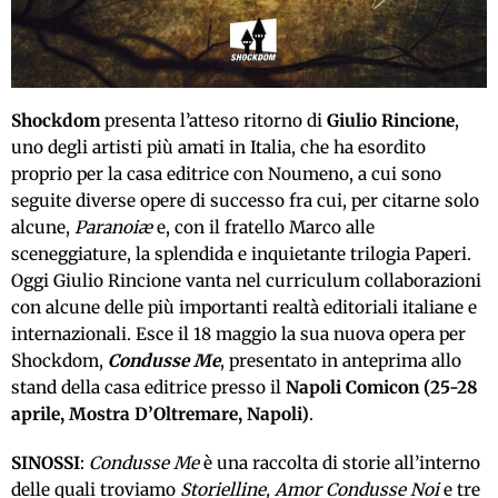
Shockdom
presenta l’atteso ritorno di
Giulio Rincione
,
uno degli artisti più amati in Italia, che ha esordito
proprio per la casa editrice con Noumeno, a cui sono
seguite diverse opere di successo fra cui, per citarne solo
alcune,
Paranoiæ
e, con il fratello Marco alle
sceneggiature, la splendida e inquietante trilogia Paperi.
Oggi Giulio Rincione vanta nel curriculum collaborazioni
con alcune delle più importanti realtà editoriali italiane e
internazionali. Esce il 18 maggio la sua nuova opera per
Shockdom,
Condusse Me
, presentato in anteprima allo
stand della casa editrice presso il
Napoli Comicon (25-28
aprile, Mostra D’Oltremare, Napoli)
.
SINOSSI
:
Condusse Me
è una raccolta di storie all’interno
delle quali troviamo
Storielline, Amor Condusse Noi
e tre