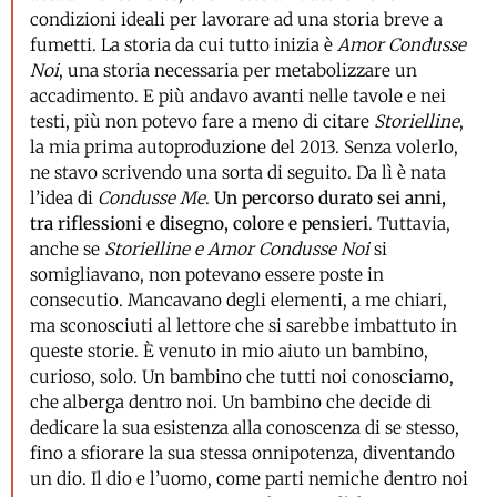
condizioni ideali per lavorare ad una storia breve a
fumetti. La storia da cui tutto inizia è
Amor Condusse
Noi
, una storia necessaria per metabolizzare un
accadimento. E più andavo avanti nelle tavole e nei
testi, più non potevo fare a meno di citare
Storielline
,
la mia prima autoproduzione del 2013. Senza volerlo,
ne stavo scrivendo una sorta di seguito. Da lì è nata
l’idea di
Condusse Me
.
Un percorso durato sei anni,
tra riflessioni e disegno, colore e pensieri
. Tuttavia,
anche se
Storielline e Amor Condusse Noi
si
somigliavano, non potevano essere poste in
consecutio. Mancavano degli elementi, a me chiari,
ma sconosciuti al lettore che si sarebbe imbattuto in
queste storie. È venuto in mio aiuto un bambino,
curioso, solo. Un bambino che tutti noi conosciamo,
che alberga dentro noi. Un bambino che decide di
dedicare la sua esistenza alla conoscenza di se stesso,
fino a sfiorare la sua stessa onnipotenza, diventando
un dio. Il dio e l’uomo, come parti nemiche dentro noi