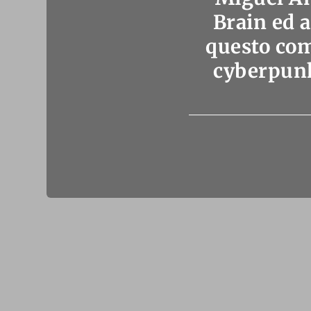
Brain ed a
questo com
cyberpunk