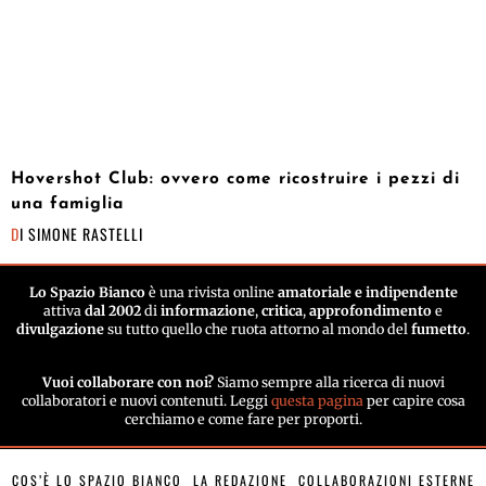
Hovershot Club: ovvero come ricostruire i pezzi di
una famiglia
DI
SIMONE RASTELLI
Lo Spazio Bianco
è una rivista online
amatoriale e indipendente
attiva
dal 2002
di
informazione
,
critica
,
approfondimento
e
divulgazione
su tutto quello che ruota attorno al mondo del
fumetto
.
Vuoi collaborare con noi?
Siamo sempre alla ricerca di nuovi
collaboratori e nuovi contenuti. Leggi
questa pagina
per capire cosa
cerchiamo e come fare per proporti.
COS’È LO SPAZIO BIANCO
LA REDAZIONE
COLLABORAZIONI ESTERNE