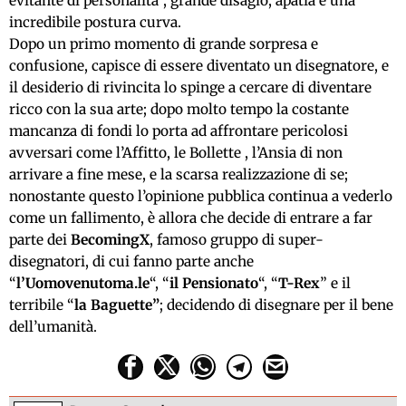
evitante di personalità”, grande disagio, apatia e una
incredibile postura curva.
Dopo un primo momento di grande sorpresa e
confusione, capisce di essere diventato un disegnatore, e
il desiderio di rivincita lo spinge a cercare di diventare
ricco con la sua arte; dopo molto tempo la costante
mancanza di fondi lo porta ad affrontare pericolosi
avversari come l’Affitto, le Bollette , l’Ansia di non
arrivare a fine mese, e la scarsa realizzazione di se;
nonostante questo l’opinione pubblica continua a vederlo
come un fallimento, è allora che decide di entrare a far
parte dei
BecomingX
, famoso gruppo di super-
disegnatori, di cui fanno parte anche
“
l’Uomovenutoma.le
“, “
il Pensionato
“, “
T-Rex
” e il
terribile “
la Baguette”
; decidendo di disegnare per il bene
dell’umanità.