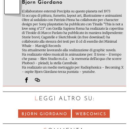
Bjorn Giordano
(Collaboratore esterno) Precipita su questo pianeta nel 1973
Si occupa di pittura, fumetto, layout art, illustrazione e animazioni
Oltre al sodalizio con Patrizio Pinna ha collaborato per character
design per Sony playstation ha pubblicato con Tinails "This is not a
love song n°23" con Gorilla Sapiens Roma ha realizzato la copertina
di Tiroide di Marco Parlato ha pubblicato in maniera indipendente:
Storie brevi; Cagatelle e Sketchbook (in free download) ha
collaborato alla stesura dei testi per il cd di esordio dei Minimal
Whale - Marsigli Records
Sta attualmente lavorando alla realizzazione di graphic novels.
Ha realizzato video musicali in animazione per: Il treno - il tempo
che passa - Blen Studio m.d.a. - la memoria dell'acqua che scorre
Phobos3 - pleiadi; la stella Cannibale.
Ha realizzato un medio metraggio per Radiophonica - Becoming X
- ospite Bjorn Giordano terza puntata - youtube.
LEGGI ALTRO SU:
BJORN GIORDANO
WEBCOMICS