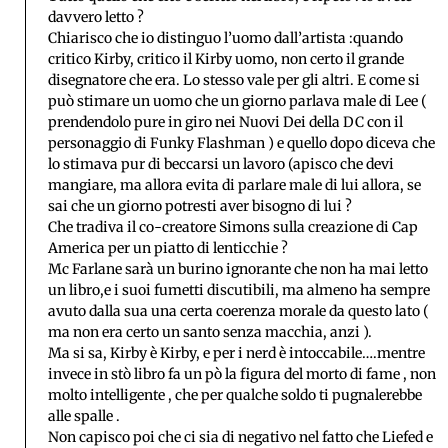
davvero letto ?
Chiarisco che io distinguo l’uomo dall’artista :quando
critico Kirby, critico il Kirby uomo, non certo il grande
disegnatore che era. Lo stesso vale per gli altri. E come si
può stimare un uomo che un giorno parlava male di Lee (
prendendolo pure in giro nei Nuovi Dei della DC con il
personaggio di Funky Flashman ) e quello dopo diceva che
lo stimava pur di beccarsi un lavoro (apisco che devi
mangiare, ma allora evita di parlare male di lui allora, se
sai che un giorno potresti aver bisogno di lui ?
Che tradiva il co-creatore Simons sulla creazione di Cap
America per un piatto di lenticchie ?
Mc Farlane sarà un burino ignorante che non ha mai letto
un libro,e i suoi fumetti discutibili, ma almeno ha sempre
avuto dalla sua una certa coerenza morale da questo lato (
ma non era certo un santo senza macchia, anzi ).
Ma si sa, Kirby è Kirby, e per i nerd è intoccabile….mentre
invece in stò libro fa un pò la figura del morto di fame , non
molto intelligente , che per qualche soldo ti pugnalerebbe
alle spalle .
Non capisco poi che ci sia di negativo nel fatto che Liefed e