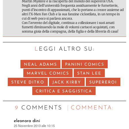
Martin Mystere e la riscoperta del mondo dei supereroi USA.
Negli anni dell’università frequenta assiduamente le fumetterie,
punti d’incontro di appassionati, che lo portano a creare assieme ad
altri l’X-Men Fan Club e la sua fanzine ciclostilata, in un tempo in
cui di web poco si parlava ancora.
Con l’avvento del digitale, continua a collezionare i suoi amati
fumetti diminuendo la mole di volumi cartacei acquistati, con
somma gioia della compagna, della figlia e della libreria di casa!
LEGGI ALTRO SU:
NEAL ADAMS
PANINI COMICS
MARVEL COMICS
STAN LEE
STEVE DITKO
JACK KIRBY
SUPEREROI
CRITICA E SAGGISTICA
9 COMMENTS
C
OMMENTA:
eleonora dini
25 Novembre 2013 alle 10:15
ha