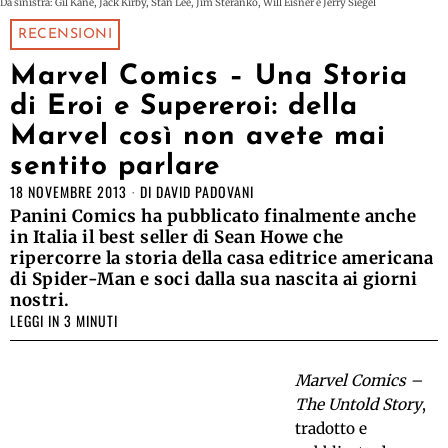
Da sinistra: Gil Kane, Jack Kirby, Stan Lee, Jim Steranko, Will Eisner e Jerry Siegel
RECENSIONI
Marvel Comics – Una Storia
di Eroi e Supereroi: della
Marvel così non avete mai
sentito parlare
18 NOVEMBRE 2013
DI
DAVID PADOVANI
Panini Comics ha pubblicato finalmente anche
in Italia il best seller di Sean Howe che
ripercorre la storia della casa editrice americana
di Spider-Man e soci dalla sua nascita ai giorni
nostri.
LEGGI IN 3 MINUTI
Marvel Comics –
The Untold Story
,
tradotto e