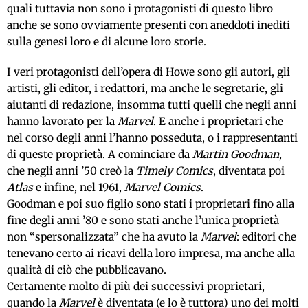
quali tuttavia non sono i protagonisti di questo libro
anche se sono ovviamente presenti con aneddoti inediti
sulla genesi loro e di alcune loro storie.
I veri protagonisti dell’opera di Howe sono gli autori, gli
artisti, gli editor, i redattori, ma anche le segretarie, gli
aiutanti di redazione, insomma tutti quelli che negli anni
hanno lavorato per la
Marvel
. E anche i proprietari che
nel corso degli anni l’hanno posseduta, o i rappresentanti
di queste proprietà. A cominciare da
Martin Goodman
,
che negli anni ’50 creò la
Timely Comics
, diventata poi
Atlas
e infine, nel 1961,
Marvel Comics
.
Goodman e poi suo figlio sono stati i proprietari fino alla
fine degli anni ’80 e sono stati anche l’unica proprietà
non “spersonalizzata” che ha avuto la
Marvel
: editori che
tenevano certo ai ricavi della loro impresa, ma anche alla
qualità di ciò che pubblicavano.
Certamente molto di più dei successivi proprietari,
quando la
Marvel
è diventata (e lo è tuttora) uno dei molti