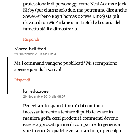
professionale di personaggi come Neal Adams e Jack
Kirby (per citarne solo due, ma potremmo dire anche
Steve Gerber o Roy Thomas o Steve Ditko) sia più
elevata di un McFarlane o un Liefeld e la storia del
fumetto stà lì a dimostrarlo.
Rispondi
Marco Pellitteri
29 Novembre 2013 alle 03:54
ha
detto:
Ma i commenti vengono pubblicati? Mi scompaiono
spesso quando li scrivo!
Rispondi
la redazione
29 Novembre 2013 alle 08:37
ha
detto:
Per evitare lo spam (tipo c’è chi continua
incessantemente a tentare di pubblicizzare in
maniera goffa certi prodotti) i commenti devono
essere approvati prima di comparire. In genere, a
stretto giro. Se qualche volta ritardano, è per colpa