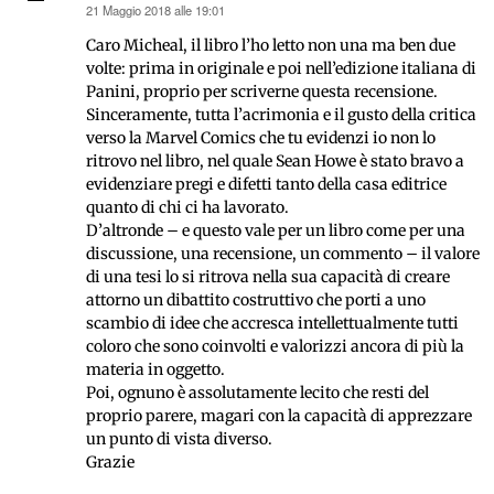
21 Maggio 2018 alle 19:01
ha
detto:
Caro Micheal, il libro l’ho letto non una ma ben due
volte: prima in originale e poi nell’edizione italiana di
Panini, proprio per scriverne questa recensione.
Sinceramente, tutta l’acrimonia e il gusto della critica
verso la Marvel Comics che tu evidenzi io non lo
ritrovo nel libro, nel quale Sean Howe è stato bravo a
evidenziare pregi e difetti tanto della casa editrice
quanto di chi ci ha lavorato.
D’altronde – e questo vale per un libro come per una
discussione, una recensione, un commento – il valore
di una tesi lo si ritrova nella sua capacità di creare
attorno un dibattito costruttivo che porti a uno
scambio di idee che accresca intellettualmente tutti
coloro che sono coinvolti e valorizzi ancora di più la
materia in oggetto.
Poi, ognuno è assolutamente lecito che resti del
proprio parere, magari con la capacità di apprezzare
un punto di vista diverso.
Grazie