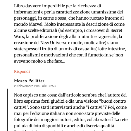
detto:
Libro davvero imperdibile per la ricchezza di
informazioni e per la caratterizzazione umanissima dei
personaggi, in carne e ossa, che hanno ruotato intorno al
mondo Marvel. Molto interessante la descrizione di come
alcune scelte editoriali (ad esempio, i crossover di Secret
Wars, la proliferazione degli albi mutanti e ragneschi, la
creazione del New Universe e molte, molte altre) siano
state spesso il frutto di un mix di casualita’, lotte intestine,
personalismi e motivazioni che con il fumetto in se’ non
avevano molto a che fare…
Rispondi
Marco Pellitteri
29 Novembre 2013 alle 03:53
ha
detto:
Non capisco una cosa: dall’articolo sembra che l’autore del
libro esprima forti giudizi e dia una visione “buoni contro
cattivi”. Sono stati intervistati anche “i cattivi”? Poi, come
mai per l’edizione italiana non sono state previste delle
fotografie dei maggiori autori, editor, collaboratori? La rete
pullula di foto disponibili e anche di discreta qualità.