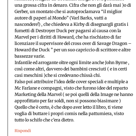
una grossa cifra in denaro. Cifra che non gli darà mai )o di
Gerber, un montato che si autoproclamava “il miglior
autore di paperi al Mondo” (Varl Barks, vatti a
nascondere!) , che chiedeva a Kirby di disegnargli gratis i
fumetti di Destroyer Duck per pagarsi al causa con la
Marvel per i diritti di Howard, che ha rischiatro di far
licenziare il supervisore del cross over di Savage Dragon –
Howard the Duck ” per un suo capriccio di scrittore e altre
bassezze varie.
Infantile ed arrogante oltre ogni limite anche John Byrne ,
così come altri, davvero dei bambini cresciuti ( e in certi
casi meschini )che si credevano chissà chi.
Falso poi attribuire l’idea delle cover speciali e multiple a
Mc Farlane e compagni, visto che furono idee del reparto
Marketing della Marvel ( se poi quelli della Image ne hanno
approfittato per far soldi, non si possono biasimare )
Quello che è certo, è che dopo aver letto il libro, ti viene
voglia di buttare i propri comis nella pattumiera, visto
tutto lo schifo che c’era dietro.
Rispondi