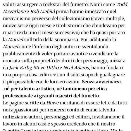
voluti assurgere a rockstar del fumetto. Nomi come
Todd
McFarlane
e
Rob Liefeld
prima hanno innescato quel
meccanismo perverso del collezionismo (cover multiple,
nuove serie ogni mese e titoli storici che chiudevano per
ripartire da uno il mese successivo) che ha quasi portato
la
Marvel
sull’orlo della scomparsa. Poi, additando la
Marvel
come l’inferno degli autori e sventolando
pubblicamente di voler portare avanti e rivendicare la
crociata sulla proprietà dei diritti dei personaggi, iniziata
da
Jack Kirby, Steve Ditko
e
Neal Adams
, hanno fondato
una propria casa editrice con il solo scopo di guadagnare
il più possibile con le loro creazioni.
Senza avvicinarsi
né per talento artistico, né tantomeno per etica
professionale ai grandi maestri del fumetto
.
Le pagine scritte da
Howe
meritano di essere lette da tutti
noi appassionati per rendersi conto di come talvolta
mitizziamo autori, personaggi ed editori, invidiandone il
lavoro in alcuni casi e spesso credendo che il nostro
“sentire” per le loro creazioni sia identico al loro.
Ma la