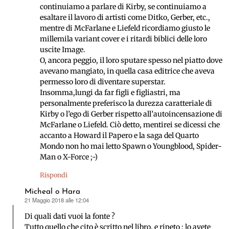
continuiamo a parlare di Kirby, se continuiamo a
esaltare il lavoro di artisti come Ditko, Gerber, etc.,
mentre di McFarlane e Liefeld ricordiamo giusto le
millemila variant cover e i ritardi biblici delle loro
uscite Image.
O, ancora peggio, il loro sputare spesso nel piatto dove
avevano mangiato, in quella casa editrice che aveva
permesso loro di diventare superstar.
Insomma,lungi da far figli e figliastri, ma
personalmente preferisco la durezza caratteriale di
Kirby o l’ego di Gerber rispetto all’autoincensazione di
McFarlane o Liefeld. Ciò detto, mentirei se dicessi che
accanto a Howard il Papero e la saga del Quarto
Mondo non ho mai letto Spawn o Youngblood, Spider-
Man o X-Force ;-)
Rispondi
Micheal o Hara
21 Maggio 2018 alle 12:04
ha
detto:
Di quali dati vuoi la fonte ?
Tutto quello che cito è scritto nel libro, e ripeto : lo avete