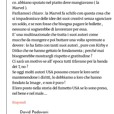
co. abbiano sputato nel piatto dove mangiavano ( la
Marvel ).
Parliamoci chiaro : la Marvel fa schifo con questa cosa che
si impadronisce delle idee dei suoi creativi senza sganciare
un soldo, e se non fosse che bisogna pagare le bollette ,
nessuno si sognerebbe di lavorerare per essa.
E’ una multinazionale che tratta i suoi autori come
mucche da mungere e poi buttare una volta spremute a
dovere : lo ha fatto con tanti suoi autori , pure con Kirby e
Ditko che ne hanno gettato le fondamenta ; perché mai
bisognerebbe mostrargli rispetto e gratitudine ?
Ci sarà un motivo se all’ epoca tutti tifavano per la banda
dei 7, no ?
Se oggi molti autori USA possono creare le loro serie
mantenendone i diritti, lo dobbiamo a loro che hanno
fondato la Image , e non è poco !
Il loro posto nella storia del fumetto USA se lo sono preso,
nel bene e nel male….
Rispondi
David Padovani