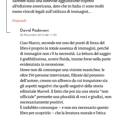
Sarebbe stata una notevole aggiunzione rispetto
all’edizione americana, dato che in Italia ci sono molti
meno vincoli legali sull’utilizzo di immagini…
Rispondi
David Padovani
29 Novembre 2013 alle 11:53
ha
detto:
Ciao Marco, secondo me uno dei punti di forza del
libro è proprio la totale assenza di immagini, perchè
di immagini non c’è la necessità. La lettura del saggio
è godibilissima, scorre fluida, tranne forse nella parte
evidenziata in recensione.
Howe non dà comunque una visione manichea: le
oltre 150 persone intervistate, filtrate dal pensiero
dell’autore, creano un affresco da cui traspaiono sia
gli aspetti negativi che quelli negativi della storia
editoriale Marvel. Il fatto che poi sia una storia “non
ufficiale” permette una pluralità di voci e giudizi, non
necessariamente positivi.
È indubbio comunque – e non era necessario questo
libro per scoprirlo – che la levatura morale e l’etica