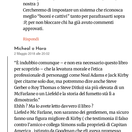
nostra :)
Cercheremo di impostare un sistema che riconosca
meglio “buoni e cattivi” tanto per parafrasarti sopra
:P, per non bloccare chi ha già avuto commenti
approvati.
Rispondi
Micheal o Hara
2 Maggio 2018 alle 20:02
ha
detto:
“È indubbio comunque – e non era necessario questo libro
per scoprirlo – che la levatura morale e l’etica
professionale di personaggi come Neal Adams e Jack Kirby
(per citarne solo due, ma potremmo dire anche Steve
Gerber o Roy Thomas o Steve Ditko) sia più elevata di un
McFarlane o un Liefeld e la storia del fumetto stà lì a
dimostrarlo.”
Ehhh ? Ma lo avete letto davvero il libro ?
Liefed e Mc Farlane, non saranno dei gentlemen, ma sicuro
fanno una figura migliore di Kirby ( che testimonia il falso
contro l’amico e collega Simons sulla proprietà di Capitan
America , istigato da Goodman che gli aveva promesso