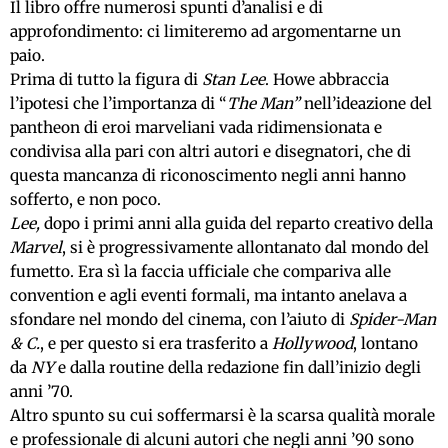
Il libro offre numerosi spunti d’analisi e di
approfondimento: ci limiteremo ad argomentarne un
paio.
Prima di tutto la figura di
Stan Lee
. Howe abbraccia
l’ipotesi che l’importanza di “
The Man”
nell’ideazione del
pantheon di eroi marveliani vada ridimensionata e
condivisa alla pari con altri autori e disegnatori, che di
questa mancanza di riconoscimento negli anni hanno
sofferto, e non poco.
Lee,
dopo i primi anni alla guida del reparto creativo della
Marvel
, si è progressivamente allontanato dal mondo del
fumetto. Era sì la faccia ufficiale che compariva alle
convention e agli eventi formali, ma intanto anelava a
sfondare nel mondo del cinema, con l’aiuto di
Spider-Man
& C.
, e per questo si era trasferito a
Hollywood
, lontano
da
NY
e dalla routine della redazione fin dall’inizio degli
anni ’70.
Altro spunto su cui soffermarsi è la scarsa qualità morale
e professionale di alcuni autori che negli anni ’90 sono