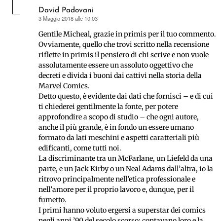
David Padovani
3 Maggio 2018 alle 10:03
ha
detto:
Gentile Micheal, grazie in primis per il tuo commento.
Ovviamente, quello che trovi scritto nella recensione
riflette in primis il pensiero di chi scrive e non vuole
assolutamente essere un assoluto oggettivo che
decreti e divida i buoni dai cattivi nella storia della
Marvel Comics.
Detto questo, è evidente dai dati che fornisci – e di cui
ti chiederei gentilmente la fonte, per potere
approfondire a scopo di studio – che ogni autore,
anche il più grande, è in fondo un essere umano
formato da lati meschini e aspetti caratteriali più
edificanti, come tutti noi.
La discriminante tra un McFarlane, un Liefeld da una
parte, e un Jack Kirby o un Neal Adams dall’altra, io la
ritrovo principalmente nell’etica professionale e
nell’amore per il proprio lavoro e, dunque, per il
fumetto.
I primi hanno voluto ergersi a superstar dei comics
negli anni ’90 del secolo scorso: contavano loro e la