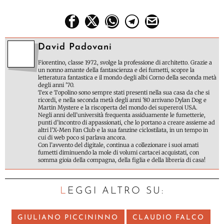
David Padovani
Fiorentino, classe 1972, svolge la professione di architetto. Grazie a
un nonno amante della fantascienza e dei fumetti, scopre la
letteratura fantastica e il mondo degli albi Corno della seconda metà
degli anni '70.
Tex e Topolino sono sempre stati presenti nella sua casa da che si
ricordi, e nella seconda metà degli anni '80 arrivano Dylan Dog e
Martin Mystere e la riscoperta del mondo dei supereroi USA.
Negli anni dell’università frequenta assiduamente le fumetterie,
punti d’incontro di appassionati, che lo portano a creare assieme ad
altri l’X-Men Fan Club e la sua fanzine ciclostilata, in un tempo in
cui di web poco si parlava ancora.
Con l’avvento del digitale, continua a collezionare i suoi amati
fumetti diminuendo la mole di volumi cartacei acquistati, con
somma gioia della compagna, della figlia e della libreria di casa!
LEGGI ALTRO SU:
GIULIANO PICCININNO
CLAUDIO FALCO