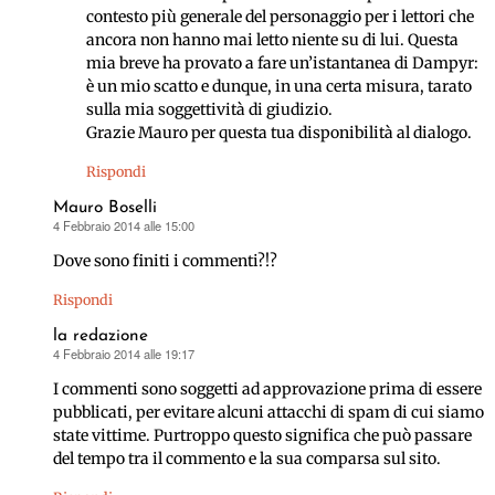
contesto più generale del personaggio per i lettori che
ancora non hanno mai letto niente su di lui. Questa
mia breve ha provato a fare un’istantanea di Dampyr:
è un mio scatto e dunque, in una certa misura, tarato
sulla mia soggettività di giudizio.
Grazie Mauro per questa tua disponibilità al dialogo.
Rispondi
Mauro Boselli
4 Febbraio 2014 alle 15:00
ha
detto:
Dove sono finiti i commenti?!?
Rispondi
la redazione
4 Febbraio 2014 alle 19:17
ha
detto:
I commenti sono soggetti ad approvazione prima di essere
pubblicati, per evitare alcuni attacchi di spam di cui siamo
state vittime. Purtroppo questo significa che può passare
del tempo tra il commento e la sua comparsa sul sito.