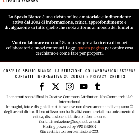
DI
PAOLO FERRARA
Lo Spazio Bianco
è una rivista online
amatoriale e indipendente
attiva
dal 2002
di
informazione
,
critica
,
approfondimento
e
divulgazione
su tutto quello che ruota attorno al mondo del
fumetto
.
Vuoi collaborare con noi?
Siamo sempre alla ricerca di nuovi
collaboratori e nuovi contenuti. Leggi
questa pagina
per capire cosa
cerchiamo e come fare per proporti.
COS’È LO SPAZIO BIANCO
LA REDAZIONE
COLLABORAZIONI ESTERNE
CONTATTI
INFORMATIVA SU COOKIE E PRIVACY
CREDITS
I contenuti sono diffusi in Creative Commons Attribution-NonCommercial 4.0
International.
Immagini, foto e disegni di parti terze, ove non diversamente indicato, sono ©
degli aventi diritto. Il loro utilizzo non ha finalità commerciali, ma unicamente di
critica, discussione, didattica o informazione.
Contatti: redazione@lospaziobianco.it
Hosting powered by VPS GREEN
Sito certificato a zero emissioni CO2.