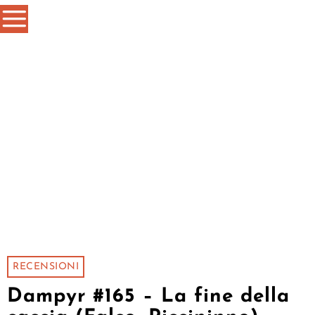
RECENSIONI
Dampyr #165 – La fine della