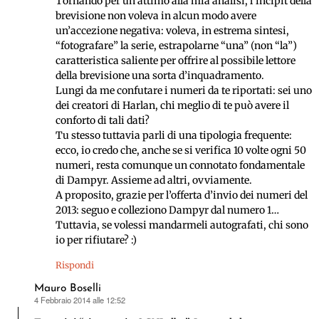
Tornando per un attimo alla mia analisi, l’incipit della
brevisione non voleva in alcun modo avere
un’accezione negativa: voleva, in estrema sintesi,
“fotografare” la serie, estrapolarne “una” (non “la”)
caratteristica saliente per offrire al possibile lettore
della brevisione una sorta d’inquadramento.
Lungi da me confutare i numeri da te riportati: sei uno
dei creatori di Harlan, chi meglio di te può avere il
conforto di tali dati?
Tu stesso tuttavia parli di una tipologia frequente:
ecco, io credo che, anche se si verifica 10 volte ogni 50
numeri, resta comunque un connotato fondamentale
di Dampyr. Assieme ad altri, ovviamente.
A proposito, grazie per l’offerta d’invio dei numeri del
2013: seguo e colleziono Dampyr dal numero 1…
Tuttavia, se volessi mandarmeli autografati, chi sono
io per rifiutare? :)
Rispondi
Mauro Boselli
4 Febbraio 2014 alle 12:52
ha
detto: