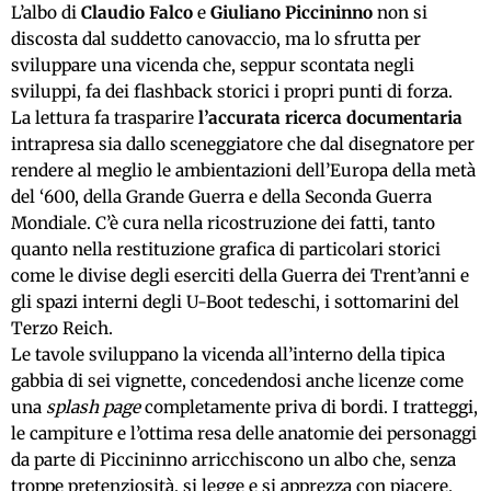
L’albo di
Claudio Falco
e
Giuliano Piccininno
non si
discosta dal suddetto canovaccio, ma lo sfrutta per
sviluppare una vicenda che, seppur scontata negli
sviluppi, fa dei flashback storici i propri punti di forza.
La lettura fa trasparire
l’accurata ricerca documentaria
intrapresa sia dallo sceneggiatore che dal disegnatore per
rendere al meglio le ambientazioni dell’Europa della metà
del ‘600, della Grande Guerra e della Seconda Guerra
Mondiale. C’è cura nella ricostruzione dei fatti, tanto
quanto nella restituzione grafica di particolari storici
come le divise degli eserciti della Guerra dei Trent’anni e
gli spazi interni degli U-Boot tedeschi, i sottomarini del
Terzo Reich.
Le tavole sviluppano la vicenda all’interno della tipica
gabbia di sei vignette, concedendosi anche licenze come
una
splash page
completamente priva di bordi. I tratteggi,
le campiture e l’ottima resa delle anatomie dei personaggi
da parte di Piccininno arricchiscono un albo che, senza
troppe pretenziosità, si legge e si apprezza con piacere.