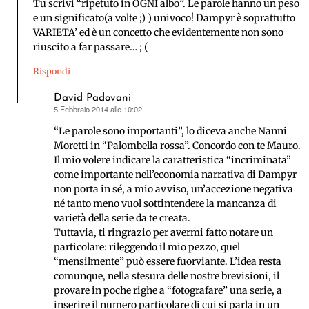
Tu scrivi “ripetuto in OGNI albo”. Le parole hanno un peso
e un significato(a volte ;) ) univoco! Dampyr è soprattutto
VARIETA’ ed è un concetto che evidentemente non sono
riuscito a far passare… ; (
Rispondi
David Padovani
5 Febbraio 2014 alle 10:02
ha
detto:
“Le parole sono importanti”, lo diceva anche Nanni
Moretti in “Palombella rossa”. Concordo con te Mauro.
Il mio volere indicare la caratteristica “incriminata”
come importante nell’economia narrativa di Dampyr
non porta in sé, a mio avviso, un’accezione negativa
né tanto meno vuol sottintendere la mancanza di
varietà della serie da te creata.
Tuttavia, ti ringrazio per avermi fatto notare un
particolare: rileggendo il mio pezzo, quel
“mensilmente” può essere fuorviante. L’idea resta
comunque, nella stesura delle nostre brevisioni, il
provare in poche righe a “fotografare” una serie, a
inserire il numero particolare di cui si parla in un