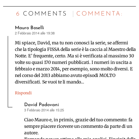
6 COMMENTS
C
OMMENTA:
Mauro Boselli
2 Febbraio 2014 alle 19:38
ha
detto:
Mi spiace, David, ma tu non conosci la serie, se affermi
che la tipologia FISSA della serie è la caccia al Maestro della
Notte. E’ frequente, certo. Ma si è verificata al massimo 30
volte su quasi 170 numeri pubblicati. I numeri in uscita a
febbraio e marzo 2014, per esempio, sono molto diversi. E
nel corso del 2013 abbiamo avuto episodi MOLTO
diversificati. Se vuoi te li mando…
Rispondi
David Padovani
3 Febbraio 2014 alle 15:25
ha
detto:
Ciao Mauro e, in primis, grazie del tuo commento: fa
sempre piacere ricevere un commento da parte di un
autore.