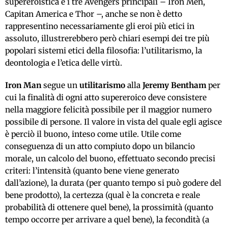
supereroistica e i tre Avengers principali – Iron Men,
Capitan America e Thor –, anche se non è detto
rappresentino necessariamente gli eroi più etici in
assoluto, illustrerebbero però chiari esempi dei tre più
popolari sistemi etici della filosofia: l’utilitarismo, la
deontologia e l’etica delle virtù.
Iron Man
segue un
utilitarismo
alla
Jeremy Bentham
per
cui la finalità di ogni atto supereroico deve consistere
nella maggiore felicità possibile per il maggior numero
possibile di persone. Il valore in vista del quale egli agisce
è perciò il buono, inteso come utile. Utile come
conseguenza di un atto compiuto dopo un bilancio
morale, un calcolo del buono, effettuato secondo precisi
criteri: l’intensità (quanto bene viene generato
dall’azione), la durata (per quanto tempo si può godere del
bene prodotto), la certezza (qual è la concreta e reale
probabilità di ottenere quel bene), la prossimità (quanto
tempo occorre per arrivare a quel bene), la fecondità (a