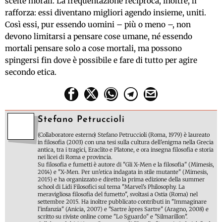
scelte morali. La frequentazione reciproca, inoltre, li
rafforza: essi diventano migliori agendo insieme, uniti.
Così essi, pur essendo uomini – più o meno –, non
devono limitarsi a pensare cose umane, né essendo
mortali pensare solo a cose mortali, ma possono
spingersi fin dove è possibile e fare di tutto per agire
secondo etica.
Stefano Petruccioli
(Collaboratore esterno) Stefano Petruccioli (Roma, 1979) è laureato
in filosofia (2003) con una tesi sulla cultura dell'enigma nella Grecia
antica, tra i tragici, Eraclito e Platone, e ora insegna filosofia e storia
nei licei di Roma e provincia.
Su filosofia e fumetti è autore di "Gli X-Men e la filosofia" (Mimesis,
2014) e "X-Men. Per un'etica indagata in stile mutante" (Mimesis,
2015) e ha organizzato e diretto la prima edizione della summer
school di Lidi Filosofici sul tema "Marvel's Philosophy. La
meravigliosa filosofia del fumetto", svoltasi a Ostia (Roma) nel
settembre 2015. Ha inoltre pubblicato contributi in "Immaginare
l'infanzia" (Anicia, 2007) e "Sartre àpres Sartre" (Aragno, 2008) e
scritto su riviste online come "Lo Sguardo" e "Silmarillon".