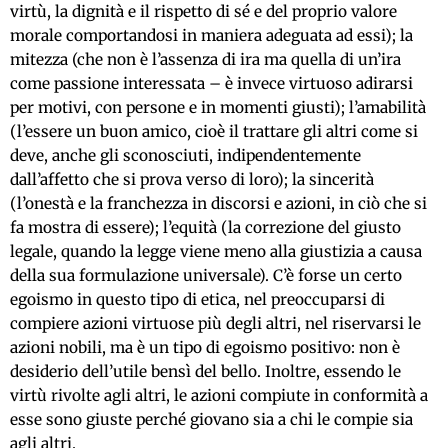
virtù, la dignità e il rispetto di sé e del proprio valore
morale comportandosi in maniera adeguata ad essi); la
mitezza (che non è l’assenza di ira ma quella di un’ira
come passione interessata – è invece virtuoso adirarsi
per motivi, con persone e in momenti giusti); l’amabilità
(l’essere un buon amico, cioè il trattare gli altri come si
deve, anche gli sconosciuti, indipendentemente
dall’affetto che si prova verso di loro); la sincerità
(l’onestà e la franchezza in discorsi e azioni, in ciò che si
fa mostra di essere); l’equità (la correzione del giusto
legale, quando la legge viene meno alla giustizia a causa
della sua formulazione universale). C’è forse un certo
egoismo in questo tipo di etica, nel preoccuparsi di
compiere azioni virtuose più degli altri, nel riservarsi le
azioni nobili, ma è un tipo di egoismo positivo: non è
desiderio dell’utile bensì del bello. Inoltre, essendo le
virtù rivolte agli altri, le azioni compiute in conformità a
esse sono giuste perché giovano sia a chi le compie sia
agli altri.