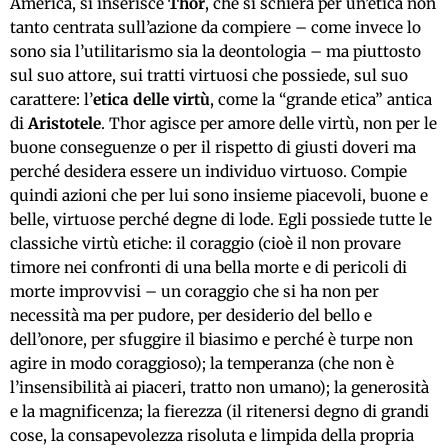
America, si inserisce
Thor
, che si schiera per un’etica non
tanto centrata sull’azione da compiere – come invece lo
sono sia l’utilitarismo sia la deontologia – ma piuttosto
sul suo attore, sui tratti virtuosi che possiede, sul suo
carattere: l’
etica delle virtù
, come la “grande etica” antica
di
Aristotele
. Thor agisce per amore delle virtù, non per le
buone conseguenze o per il rispetto di giusti doveri ma
perché desidera essere un individuo virtuoso. Compie
quindi azioni che per lui sono insieme piacevoli, buone e
belle, virtuose perché degne di lode. Egli possiede tutte le
classiche virtù etiche: il coraggio (cioè il non provare
timore nei confronti di una bella morte e di pericoli di
morte improvvisi – un coraggio che si ha non per
necessità ma per pudore, per desiderio del bello e
dell’onore, per sfuggire il biasimo e perché è turpe non
agire in modo coraggioso); la temperanza (che non è
l’insensibilità ai piaceri, tratto non umano); la generosità
e la magnificenza; la fierezza (il ritenersi degno di grandi
cose, la consapevolezza risoluta e limpida della propria