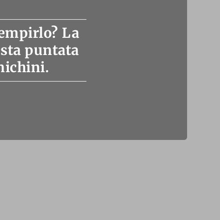
iempirlo? La
esta puntata
nichini.