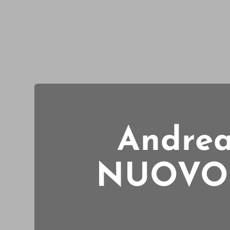
Andre
NUOVO”