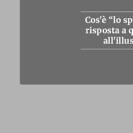
Cos'è “lo s
risposta a 
all'ill