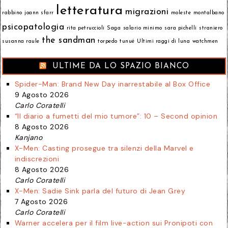
letteratura
migrazioni
rabbino
joann sfarr
moleste
montalbano
psicopatologia
rita petruccioli
Saga
salario minimo
sara pichelli
straniero
the sandman
susanna raule
torpedo
tunué
Ultimi raggi di luna
watchmen
ULTIME DA LO SPAZIO BIANCO
Spider-Man: Brand New Day inarrestabile al Box Office
9 Agosto 2026
Carlo Coratelli
“Il diario a fumetti del mio tumore”: 10 – Second opinion
8 Agosto 2026
Kanjano
X-Men: Casting prosegue tra silenzi della Marvel e
indiscrezioni
8 Agosto 2026
Carlo Coratelli
X-Men: Sadie Sink parla del futuro di Jean Grey
7 Agosto 2026
Carlo Coratelli
Warner accelera per il film live-action sui Pronipoti con