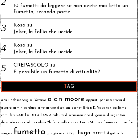
10 fumetti da leggere se non avete mai letto un
fumetto, seconda parte
Rosa
su
Joker, la follia che uccide
Rosa
su
Joker, la follia che uccide
CREPASCOLO
su
È possibile un fumetto di attualità?
TAG
alan moore
abulì
adamsberg
Ai Yazawa
Appunti per una storia di
guerra
armin barducci
arte
artworldsexism
bernet
Brian K. Vaughan
bullismo
corto maltese
camilleri
cultura
discriminazione di genere
disegnatori
doomsday clock
editori
elisa 2b
feltrinelli comics
Fiona Staples
francesca torre
fred
fumetto
hugo pratt
vargas
giorgio salati
Gipi
il gatto del