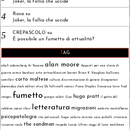
Joker, la follia che uccide
Rosa
su
Joker, la follia che uccide
CREPASCOLO
su
È possibile un fumetto di attualità?
TAG
alan moore
abulì
adamsberg
Ai Yazawa
Appunti per una storia di
guerra
armin barducci
arte
artworldsexism
bernet
Brian K. Vaughan
bullismo
corto maltese
camilleri
cultura
discriminazione di genere
disegnatori
doomsday clock
editori
elisa 2b
feltrinelli comics
Fiona Staples
francesca torre
fred
fumetto
hugo pratt
vargas
giorgio salati
Gipi
il gatto del
letteratura
migrazioni
rabbino
joann sfarr
moleste
montalbano
psicopatologia
rita petruccioli
Saga
salario minimo
sara pichelli
straniero
the sandman
susanna raule
torpedo
tunué
Ultimi raggi di luna
watchmen