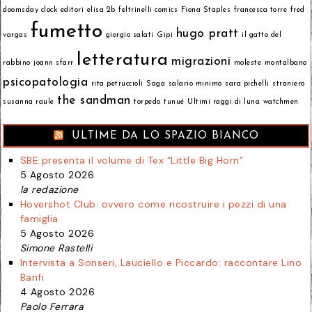
doomsday clock
editori
elisa 2b
feltrinelli comics
Fiona Staples
francesca torre
fred
fumetto
hugo pratt
vargas
giorgio salati
Gipi
il gatto del
letteratura
migrazioni
rabbino
joann sfarr
moleste
montalbano
psicopatologia
rita petruccioli
Saga
salario minimo
sara pichelli
straniero
the sandman
susanna raule
torpedo
tunué
Ultimi raggi di luna
watchmen
ULTIME DA LO SPAZIO BIANCO
SBE presenta il volume di Tex “Little Big Horn”
5 Agosto 2026
la redazione
Hovershot Club: ovvero come ricostruire i pezzi di una
famiglia
5 Agosto 2026
Simone Rastelli
Intervista a Sonseri, Lauciello e Piccardo: raccontare Lino
Banfi
4 Agosto 2026
Paolo Ferrara