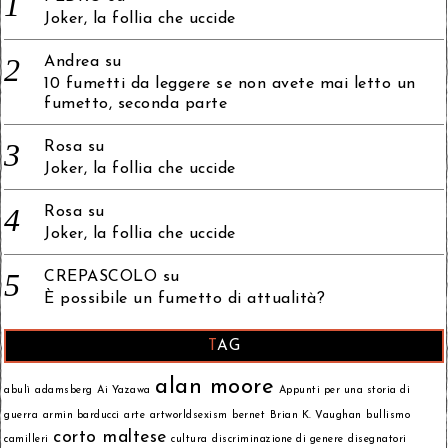
Joker, la follia che uccide
Andrea
su
10 fumetti da leggere se non avete mai letto un
fumetto, seconda parte
Rosa
su
Joker, la follia che uccide
Rosa
su
Joker, la follia che uccide
CREPASCOLO
su
È possibile un fumetto di attualità?
TAG
alan moore
abulì
adamsberg
Ai Yazawa
Appunti per una storia di
guerra
armin barducci
arte
artworldsexism
bernet
Brian K. Vaughan
bullismo
corto maltese
camilleri
cultura
discriminazione di genere
disegnatori