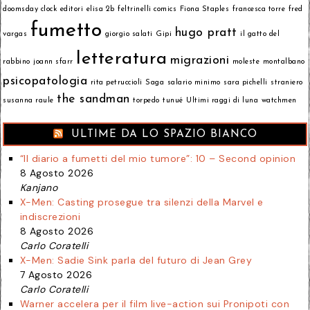
doomsday clock
editori
elisa 2b
feltrinelli comics
Fiona Staples
francesca torre
fred
fumetto
hugo pratt
vargas
giorgio salati
Gipi
il gatto del
letteratura
migrazioni
rabbino
joann sfarr
moleste
montalbano
psicopatologia
rita petruccioli
Saga
salario minimo
sara pichelli
straniero
the sandman
susanna raule
torpedo
tunué
Ultimi raggi di luna
watchmen
ULTIME DA LO SPAZIO BIANCO
“Il diario a fumetti del mio tumore”: 10 – Second opinion
8 Agosto 2026
Kanjano
X-Men: Casting prosegue tra silenzi della Marvel e
indiscrezioni
8 Agosto 2026
Carlo Coratelli
X-Men: Sadie Sink parla del futuro di Jean Grey
7 Agosto 2026
Carlo Coratelli
Warner accelera per il film live-action sui Pronipoti con