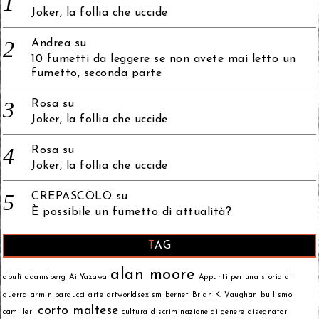
Joker, la follia che uccide
Andrea
su
10 fumetti da leggere se non avete mai letto un
fumetto, seconda parte
Rosa
su
Joker, la follia che uccide
Rosa
su
Joker, la follia che uccide
CREPASCOLO
su
È possibile un fumetto di attualità?
TAG
alan moore
abulì
adamsberg
Ai Yazawa
Appunti per una storia di
guerra
armin barducci
arte
artworldsexism
bernet
Brian K. Vaughan
bullismo
corto maltese
camilleri
cultura
discriminazione di genere
disegnatori