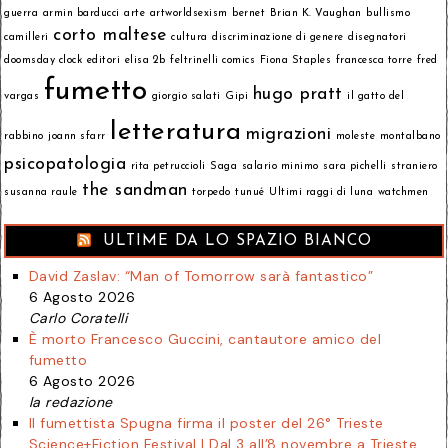
guerra
armin barducci
arte
artworldsexism
bernet
Brian K. Vaughan
bullismo
corto maltese
camilleri
cultura
discriminazione di genere
disegnatori
doomsday clock
editori
elisa 2b
feltrinelli comics
Fiona Staples
francesca torre
fred
fumetto
hugo pratt
vargas
giorgio salati
Gipi
il gatto del
letteratura
migrazioni
rabbino
joann sfarr
moleste
montalbano
psicopatologia
rita petruccioli
Saga
salario minimo
sara pichelli
straniero
the sandman
susanna raule
torpedo
tunué
Ultimi raggi di luna
watchmen
ULTIME DA LO SPAZIO BIANCO
David Zaslav: “Man of Tomorrow sarà fantastico”
6 Agosto 2026
Carlo Coratelli
È morto Francesco Guccini, cantautore amico del
fumetto
6 Agosto 2026
la redazione
Il fumettista Spugna firma il poster del 26° Trieste
Science+Fiction Festival | Dal 3 all’8 novembre a Trieste