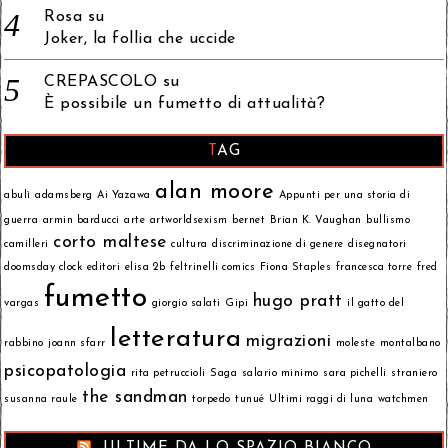
Rosa
su
Joker, la follia che uccide
CREPASCOLO
su
È possibile un fumetto di attualità?
TAG
alan moore
abulì
adamsberg
Ai Yazawa
Appunti per una storia di
guerra
armin barducci
arte
artworldsexism
bernet
Brian K. Vaughan
bullismo
corto maltese
camilleri
cultura
discriminazione di genere
disegnatori
doomsday clock
editori
elisa 2b
feltrinelli comics
Fiona Staples
francesca torre
fred
fumetto
hugo pratt
vargas
giorgio salati
Gipi
il gatto del
letteratura
migrazioni
rabbino
joann sfarr
moleste
montalbano
psicopatologia
rita petruccioli
Saga
salario minimo
sara pichelli
straniero
the sandman
susanna raule
torpedo
tunué
Ultimi raggi di luna
watchmen