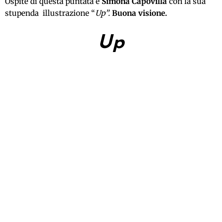
Ospite di questa puntata è
Simona Capovilla
con la sua
stupenda illustrazione “
Up”.
Buona visione.
Up