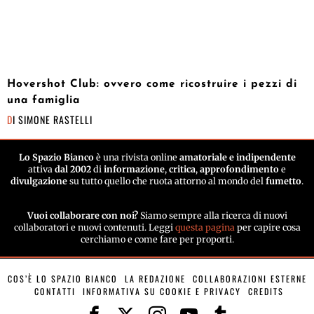
Hovershot Club: ovvero come ricostruire i pezzi di
una famiglia
DI
SIMONE RASTELLI
Lo Spazio Bianco
è una rivista online
amatoriale e indipendente
attiva
dal 2002
di
informazione
,
critica
,
approfondimento
e
divulgazione
su tutto quello che ruota attorno al mondo del
fumetto
.
Vuoi collaborare con noi?
Siamo sempre alla ricerca di nuovi
collaboratori e nuovi contenuti. Leggi
questa pagina
per capire cosa
cerchiamo e come fare per proporti.
COS’È LO SPAZIO BIANCO
LA REDAZIONE
COLLABORAZIONI ESTERNE
CONTATTI
INFORMATIVA SU COOKIE E PRIVACY
CREDITS