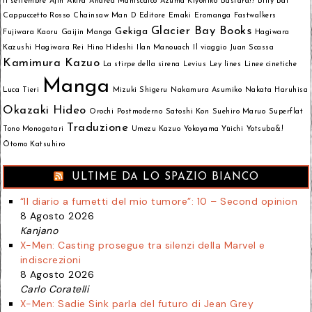
11 settembre
Ajin
Akira
Andrea Maniscalco
Azuma Kiyohiko
Bastard!!
Billy Bat
Cappuccetto Rosso
Chainsaw Man
D Editore
Emaki
Eromanga
Fastwalkers
Glacier Bay Books
Gekiga
Fujiwara Kaoru
Gaijin Manga
Hagiwara
Kazushi
Hagiwara Rei
Hino Hideshi
Ilan Manouach
Il viaggio
Juan Scassa
Kamimura Kazuo
La stirpe della sirena
Levius
Ley lines
Linee cinetiche
Manga
Luca Tieri
Mizuki Shigeru
Nakamura Asumiko
Nakata Haruhisa
Okazaki Hideo
Orochi
Postmoderno
Satoshi Kon
Suehiro Maruo
Superflat
Traduzione
Tono Monogatari
Umezu Kazuo
Yokoyama Yūichi
Yotsuba&!
Ōtomo Katsuhiro
ULTIME DA LO SPAZIO BIANCO
“Il diario a fumetti del mio tumore”: 10 – Second opinion
8 Agosto 2026
Kanjano
X-Men: Casting prosegue tra silenzi della Marvel e
indiscrezioni
8 Agosto 2026
Carlo Coratelli
X-Men: Sadie Sink parla del futuro di Jean Grey