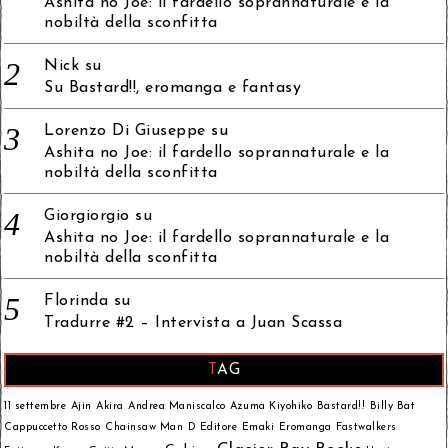
Ashita no Joe: il fardello soprannaturale e la
nobiltà della sconfitta
Nick
su
Su Bastard!!, eromanga e fantasy
Lorenzo Di Giuseppe
su
Ashita no Joe: il fardello soprannaturale e la
nobiltà della sconfitta
Giorgiorgio
su
Ashita no Joe: il fardello soprannaturale e la
nobiltà della sconfitta
Florinda
su
Tradurre #2 – Intervista a Juan Scassa
TAG
11 settembre
Ajin
Akira
Andrea Maniscalco
Azuma Kiyohiko
Bastard!!
Billy Bat
Cappuccetto Rosso
Chainsaw Man
D Editore
Emaki
Eromanga
Fastwalkers