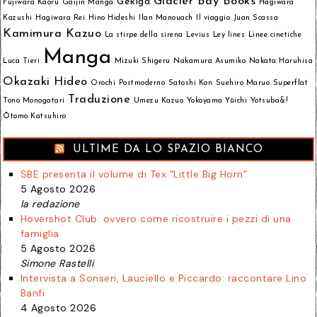
Glacier Bay Books
Gekiga
Fujiwara Kaoru
Gaijin Manga
Hagiwara
Kazushi
Hagiwara Rei
Hino Hideshi
Ilan Manouach
Il viaggio
Juan Scassa
Kamimura Kazuo
La stirpe della sirena
Levius
Ley lines
Linee cinetiche
Manga
Luca Tieri
Mizuki Shigeru
Nakamura Asumiko
Nakata Haruhisa
Okazaki Hideo
Orochi
Postmoderno
Satoshi Kon
Suehiro Maruo
Superflat
Traduzione
Tono Monogatari
Umezu Kazuo
Yokoyama Yūichi
Yotsuba&!
Ōtomo Katsuhiro
ULTIME DA LO SPAZIO BIANCO
SBE presenta il volume di Tex “Little Big Horn”
5 Agosto 2026
la redazione
Hovershot Club: ovvero come ricostruire i pezzi di una
famiglia
5 Agosto 2026
Simone Rastelli
Intervista a Sonseri, Lauciello e Piccardo: raccontare Lino
Banfi
4 Agosto 2026