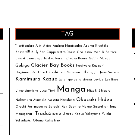
TAG
11 settembre
Ajin
Akira
Andrea Maniscalco
Azuma Kiyohiko
Bastard!!
Billy Bat
Cappuccetto Rosso
Chainsaw Man
D Editore
Emaki
Eromanga
Fastwalkers
Fujiwara Kaoru
Gaijin Manga
Glacier Bay Books
Gekiga
Hagiwara Kazushi
Hagiwara Rei
Hino Hideshi
Ilan Manouach
Il viaggio
Juan Scassa
Kamimura Kazuo
La stirpe della sirena
Levius
Ley lines
Manga
Linee cinetiche
Luca Tieri
Mizuki Shigeru
Okazaki Hideo
Nakamura Asumiko
Nakata Haruhisa
Orochi
Postmoderno
Satoshi Kon
Suehiro Maruo
Superflat
Tono
Traduzione
Monogatari
Umezu Kazuo
Yokoyama Yūichi
Yotsuba&!
Ōtomo Katsuhiro