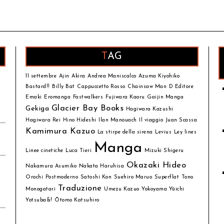
TAG
11 settembre
Ajin
Akira
Andrea Maniscalco
Azuma Kiyohiko
Bastard!!
Billy Bat
Cappuccetto Rosso
Chainsaw Man
D Editore
Emaki
Eromanga
Fastwalkers
Fujiwara Kaoru
Gaijin Manga
Glacier Bay Books
Gekiga
Hagiwara Kazushi
Hagiwara Rei
Hino Hideshi
Ilan Manouach
Il viaggio
Juan Scassa
Kamimura Kazuo
La stirpe della sirena
Levius
Ley lines
Manga
Linee cinetiche
Luca Tieri
Mizuki Shigeru
Okazaki Hideo
Nakamura Asumiko
Nakata Haruhisa
Orochi
Postmoderno
Satoshi Kon
Suehiro Maruo
Superflat
Tono
Traduzione
Monogatari
Umezu Kazuo
Yokoyama Yūichi
Yotsuba&!
Ōtomo Katsuhiro