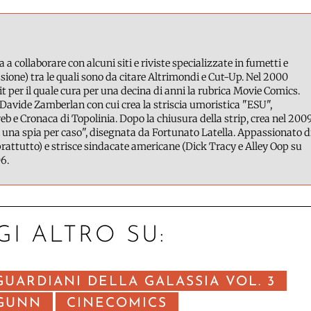
a a collaborare con alcuni siti e riviste specializzate in fumetti e
ione) tra le quali sono da citare Altrimondi e Cut-Up. Nel 2000
it per il quale cura per una decina di anni la rubrica Movie Comics.
Davide Zamberlan con cui crea la striscia umoristica "ESU",
b e Cronaca di Topolinia. Dopo la chiusura della strip, crea nel 200
 una spia per caso", disegnata da Fortunato Latella. Appassionato d
attutto) e strisce sindacate americane (Dick Tracy e Alley Oop su
6.
GI ALTRO SU:
GUARDIANI DELLA GALASSIA VOL. 3
 GUNN
CINECOMICS