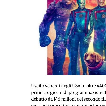
Uscito venerdì negli USA in oltre 4400
primi tre giorni di programmazione 114
debutto da 146 milioni del secondo film
quali avevano stimato una apertura sui