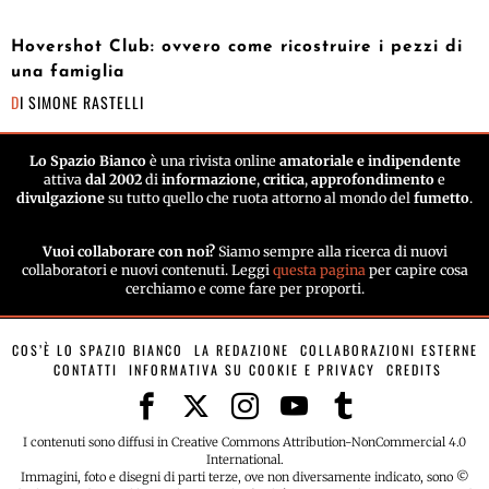
Hovershot Club: ovvero come ricostruire i pezzi di
una famiglia
DI
SIMONE RASTELLI
Lo Spazio Bianco
è una rivista online
amatoriale e indipendente
attiva
dal 2002
di
informazione
,
critica
,
approfondimento
e
divulgazione
su tutto quello che ruota attorno al mondo del
fumetto
.
Vuoi collaborare con noi?
Siamo sempre alla ricerca di nuovi
collaboratori e nuovi contenuti. Leggi
questa pagina
per capire cosa
cerchiamo e come fare per proporti.
COS’È LO SPAZIO BIANCO
LA REDAZIONE
COLLABORAZIONI ESTERNE
CONTATTI
INFORMATIVA SU COOKIE E PRIVACY
CREDITS
I contenuti sono diffusi in Creative Commons Attribution-NonCommercial 4.0
International.
Immagini, foto e disegni di parti terze, ove non diversamente indicato, sono ©