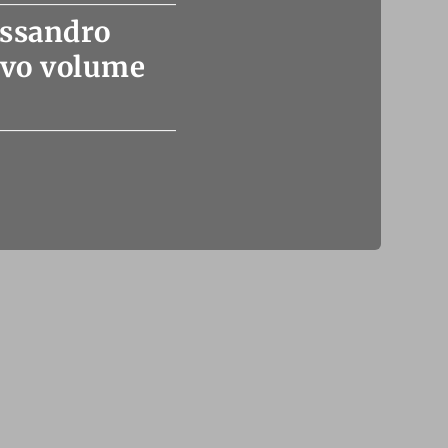
essandro
uovo volume