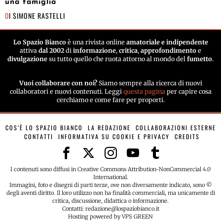
una famiglia
DI
SIMONE RASTELLI
Lo Spazio Bianco
è una rivista online
amatoriale e indipendente
attiva
dal 2002
di
informazione
,
critica
,
approfondimento
e
divulgazione
su tutto quello che ruota attorno al mondo del
fumetto
.
Vuoi collaborare con noi?
Siamo sempre alla ricerca di nuovi
collaboratori e nuovi contenuti. Leggi
questa pagina
per capire cosa
cerchiamo e come fare per proporti.
COS’È LO SPAZIO BIANCO
LA REDAZIONE
COLLABORAZIONI ESTERNE
CONTATTI
INFORMATIVA SU COOKIE E PRIVACY
CREDITS
I contenuti sono diffusi in Creative Commons Attribution-NonCommercial 4.0
International.
Immagini, foto e disegni di parti terze, ove non diversamente indicato, sono ©
degli aventi diritto. Il loro utilizzo non ha finalità commerciali, ma unicamente di
critica, discussione, didattica o informazione.
Contatti: redazione@lospaziobianco.it
Hosting powered by VPS GREEN