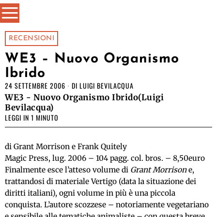
RECENSIONI
WE3 – Nuovo Organismo
Ibrido
24 SETTEMBRE 2006
DI
LUIGI BEVILACQUA
WE3 - Nuovo Organismo Ibrido(Luigi
Bevilacqua)
LEGGI IN 1 MINUTO
di Grant Morrison e Frank Quitely
Magic Press, lug. 2006 – 104 pagg. col. bros. – 8,50euro
Finalmente esce l’atteso volume di
Grant Morrison
e,
trattandosi di materiale Vertigo (data la situazione dei
diritti italiani), ogni volume in più è una piccola
conquista. L’autore scozzese – notoriamente vegetariano
e sensibile alle tematiche animaliste – con questa breve