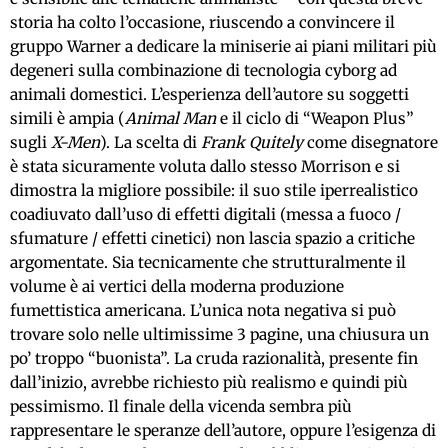
storia ha colto l’occasione, riuscendo a convincere il
gruppo Warner a dedicare la miniserie ai piani militari più
degeneri sulla combinazione di tecnologia cyborg ad
animali domestici. L’esperienza dell’autore su soggetti
simili è ampia (
Animal Man
e il ciclo di “Weapon Plus”
sugli
X-Men
). La scelta di
Frank Quitely
come disegnatore
è stata sicuramente voluta dallo stesso Morrison e si
dimostra la migliore possibile: il suo stile iperrealistico
coadiuvato dall’uso di effetti digitali (messa a fuoco /
sfumature / effetti cinetici) non lascia spazio a critiche
argomentate. Sia tecnicamente che strutturalmente il
volume è ai vertici della moderna produzione
fumettistica americana. L’unica nota negativa si può
trovare solo nelle ultimissime 3 pagine, una chiusura un
po’ troppo “buonista”. La cruda razionalità, presente fin
dall’inizio, avrebbe richiesto più realismo e quindi più
pessimismo. Il finale della vicenda sembra più
rappresentare le speranze dell’autore, oppure l’esigenza di