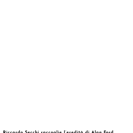
Riccardo Secchi raccoglie l’eredità di Alan Ford