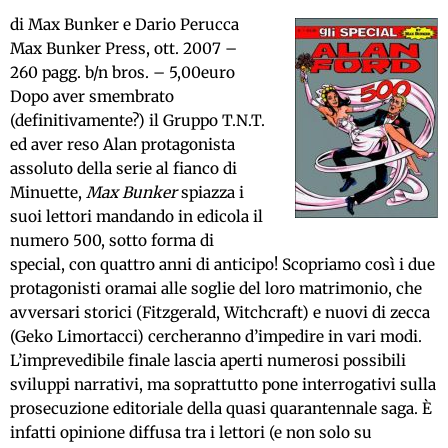
di Max Bunker e Dario Perucca
Max Bunker Press, ott. 2007 –
260 pagg. b/n bros. – 5,00euro
Dopo aver smembrato
(definitivamente?) il Gruppo T.N.T.
ed aver reso Alan protagonista
assoluto della serie al fianco di
Minuette,
Max Bunker
spiazza i
suoi lettori mandando in edicola il
numero 500, sotto forma di
special, con quattro anni di anticipo! Scopriamo così i due
protagonisti oramai alle soglie del loro matrimonio, che
avversari storici (Fitzgerald, Witchcraft) e nuovi di zecca
(Geko Limortacci) cercheranno d’impedire in vari modi.
L’imprevedibile finale lascia aperti numerosi possibili
sviluppi narrativi, ma soprattutto pone interrogativi sulla
prosecuzione editoriale della quasi quarantennale saga. È
infatti opinione diffusa tra i lettori (e non solo su