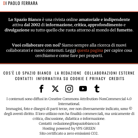
DI
PAOLO FERRARA
Lo Spazio Bianco
è una rivista online
amatoriale e indipendente
attiva
dal 2002
di
informazione
,
critica
,
approfondimento
e
divulgazione
su tutto quello che ruota attorno al mondo del
fumetto
.
Vuoi collaborare con noi?
Siamo sempre alla ricerca di nuovi
collaboratori e nuovi contenuti. Leggi
questa pagina
per capire cosa
cerchiamo e come fare per proporti.
COS’È LO SPAZIO BIANCO
LA REDAZIONE
COLLABORAZIONI ESTERNE
CONTATTI
INFORMATIVA SU COOKIE E PRIVACY
CREDITS
I contenuti sono diffusi in Creative Commons Attribution-NonCommercial 4.0
International.
Immagini, foto e disegni di parti terze, ove non diversamente indicato, sono ©
degli aventi diritto. Il loro utilizzo non ha finalità commerciali, ma unicamente di
critica, discussione, didattica o informazione.
Contatti: redazione@lospaziobianco.it
Hosting powered by VPS GREEN
Sito certificato a zero emissioni CO2.