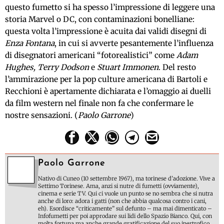
questo fumetto si ha spesso l’impressione di leggere una
storia Marvel o DC, con contaminazioni bonelliane:
questa volta l’impressione è acuita dai validi disegni di
Enza Fontana
, in cui si avverte pesantemente l’influenza
di disegnatori americani “fotorealistici” come
Adam
Hughes, Terry Dodson
e
Stuart Immonen
. Del resto
l’ammirazione per la pop culture americana di Bartoli e
Recchioni è apertamente dichiarata e l’omaggio ai duelli
da film western nel finale non fa che confermare le
nostre sensazioni. (
Paolo Garrone
)
Paolo Garrone
Nativo di Cuneo (10 settembre 1967), ma torinese d’adozione. Vive a
Settimo Torinese. Ama, anzi si nutre di fumetti (ovviamente),
cinema e serie TV. Qui ci vuole un punto se no sembra che si nutra
anche di loro: adora i gatti (non che abbia qualcosa contro i cani,
eh). Esordisce “criticamente” sul defunto – ma mai dimenticato –
Infofumetti per poi approdare sui lidi dello Spazio Bianco. Qui, con
molta fortuna ma anche grande gratificazione del suo ipertrofico