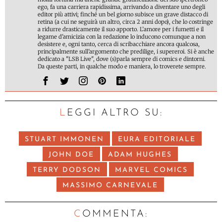
ego, fa una carriera rapidissima, arrivando a diventare uno degli
editor più attivi; finché un bel giorno subisce un grave distacco di
retina (a cui ne seguirà un altro, circa 2 anni dopo), che lo costringe
a ridurre drasticamente il suo apporto. L’amore per i fumetti e il
legame d'amicizia con la redazione lo inducono comunque a non
desistere e, ogni tanto, cerca di scribacchiare ancora qualcosa,
principalmente sull'argomento che predilige, i supereroi. Si è anche
dedicato a "LSB Live", dove (s)parla sempre di comics e dintorni.
Da queste parti, in qualche modo e maniera, lo troverete sempre.
LEGGI ALTRO SU:
STUART IMMONEN
EURA EDITORIALE
JOHN DOE
ADAM HUGHES
TERRY DODSON
MARVEL COMICS
MASSIMO CARNEVALE
C
OMMENTA: