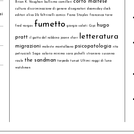
corto maltese
Brian K. Vaughan
bullismo
camilleri
cultura
discriminazione di genere
disegnatori
doomsday clock
ai
editori
elisa 2b
feltrinelli comics
Fiona Staples
francesca torre
fumetto
hugo
fred vargas
giorgio salati
Gipi
letteratura
pratt
il gatto del rabbino
joann sfarr
migrazioni
psicopatologia
moleste
montalbano
rita
petruccioli
Saga
salario minimo
sara pichelli
straniero
susanna
the sandman
raule
torpedo
tunué
Ultimi raggi di luna
watchmen