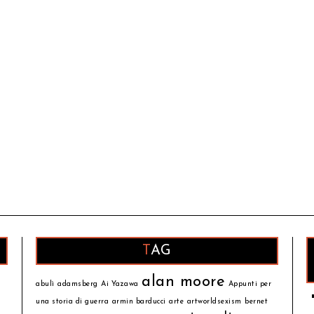
TAG
alan moore
abulì
adamsberg
Ai Yazawa
Appunti per
una storia di guerra
armin barducci
arte
artworldsexism
bernet