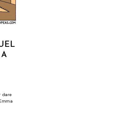
QUEL
 A
I
r dare
a Emma