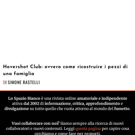
Hovershot Club: ovvero come ricostruire i pezzi di
una famiglia
DI
SIMONE RASTELLI
Lo Spazio Bianco
è una rivista online
amatoriale e indipendente
attiva
dal 2002
di
informazione
,
critica
,
approfondimento
e
divulgazione
su tutto quello che ruota attorno al mondo del
fumetto
.
Vuoi collaborare con noi?
Siamo sempre alla ricerca di nuovi
collaboratori e nuovi contenuti. Leggi
questa pagina
per capire cosa
cerchiamo e come fare per proporti.