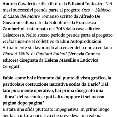
Andrea Cavaletto
e distribuito da
Edizioni Inkiostro
. Nei
mesi successivi prende parte al progetto
Otto – L’abisso
di Castel del Monte
, romanzo scritto da
Alfredo De
Giovanni
e illustrato da Baldolini e da
Francesca
Zamborlini
, ristampato nel 2018 dalla casa editrice
Gelsorosso
. Nello stesso periodo prende parte al progetto
Frikis
insieme al collettivo di
Ehm Autoproduzioni
.
Attualmente sta lavorando alla cover della nuova collana
Black & White
di
Capitani Italiani
(
Venezia Comics
editore
) disegnata da
Helena Masellis
e
Ludovica
Ceregatti
.
Fabio, come hai affrontato dal punto di vista grafico, la
particolare costruzione narrativa scelta da Dario? Dal
lato puramente operativo, hai prima disegnato una
“linea” del racconto e poi l’altra oppure ti sei mosso
pagina dopo pagina?
È stata una sfida piuttosto impegnativa. In primo luogo
per la struttura narrativa che prevedeva una gabbia