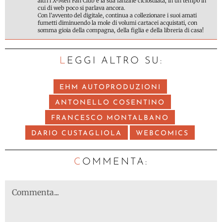
altri l’X-Men Fan Club e la sua fanzine ciclostilata, in un tempo in
cui di web poco si parlava ancora.
Con l’avvento del digitale, continua a collezionare i suoi amati
fumetti diminuendo la mole di volumi cartacei acquistati, con
somma gioia della compagna, della figlia e della libreria di casa!
LEGGI ALTRO SU:
EHM AUTOPRODUZIONI
ANTONELLO COSENTINO
FRANCESCO MONTALBANO
DARIO CUSTAGLIOLA
WEBCOMICS
C
OMMENTA: