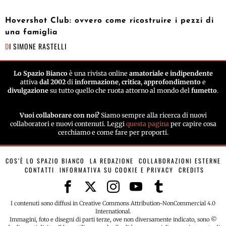
Hovershot Club: ovvero come ricostruire i pezzi di
una famiglia
DI
SIMONE RASTELLI
Lo Spazio Bianco
è una rivista online
amatoriale e indipendente
attiva
dal 2002
di
informazione
,
critica
,
approfondimento
e
divulgazione
su tutto quello che ruota attorno al mondo del
fumetto
.
Vuoi collaborare con noi?
Siamo sempre alla ricerca di nuovi
collaboratori e nuovi contenuti. Leggi
questa pagina
per capire cosa
cerchiamo e come fare per proporti.
COS’È LO SPAZIO BIANCO
LA REDAZIONE
COLLABORAZIONI ESTERNE
CONTATTI
INFORMATIVA SU COOKIE E PRIVACY
CREDITS
I contenuti sono diffusi in Creative Commons Attribution-NonCommercial 4.0
International.
Immagini, foto e disegni di parti terze, ove non diversamente indicato, sono ©